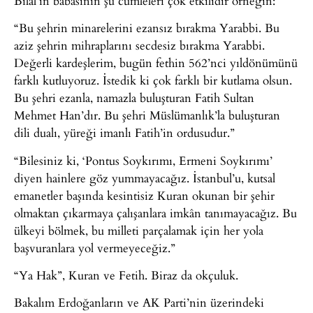
Bilal’in babasının şu cümleleri çok etkilidir örneğin:
“Bu şehrin minarelerini ezansız bırakma Yarabbi. Bu
aziz şehrin mihraplarını secdesiz bırakma Yarabbi.
Değerli kardeşlerim, bugün fethin 562’nci yıldönümünü
farklı kutluyoruz. İstedik ki çok farklı bir kutlama olsun.
Bu şehri ezanla, namazla buluşturan Fatih Sultan
Mehmet Han’dır. Bu şehri Müslümanlık’la buluşturan
dili dualı, yüreği imanlı Fatih’in ordusudur.”
“Bilesiniz ki, ‘Pontus Soykırımı, Ermeni Soykırımı’
diyen hainlere göz yummayacağız. İstanbul’u, kutsal
emanetler başında kesintisiz Kuran okunan bir şehir
olmaktan çıkarmaya çalışanlara imkân tanımayacağız. Bu
ülkeyi bölmek, bu milleti parçalamak için her yola
başvuranlara yol vermeyeceğiz.”
“Ya Hak”, Kuran ve Fetih. Biraz da okçuluk.
Bakalım Erdoğanların ve AK Parti’nin üzerindeki