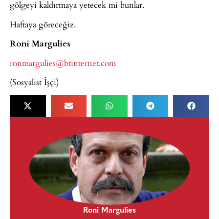
gölgeyi kaldırmaya yetecek mi bunlar.
Haftaya göreceğiz.
Roni Margulies
ronmargulies@btinternet.com
(Sosyalist İşçi)
Roni Margulies