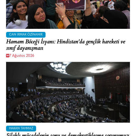
CAN IRMAK ÖZINANIR
Hamam Böceği İsyanı: Hindistan’da gençlik hareketi ve
sınıf dayanışması
7 Ağustos 2026
HAKAN TAHMAZ
Silahlı mücadelenin sonu ve demokratikleşme sorunumuz