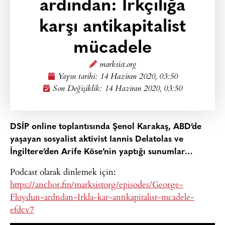
ardından: Irkçılığa
karşı antikapitalist
mücadele
marksist.org
Yayın tarihi:
14 Haziran 2020, 03:50
Son Değişiklik: 14 Haziran 2020, 03:50
DSİP online toplantısında Şenol Karakaş, ABD’de
yaşayan sosyalist aktivist Iannis Delatolas ve
İngiltere’den Arife Köse’nin yaptığı sunumlar…
Podcast olarak dinlemek için:
https://anchor.fm/marksistorg/episodes/George-
Floydun-ardndan-Irkla-kar-antikapitalist-mcadele-
efdcv7