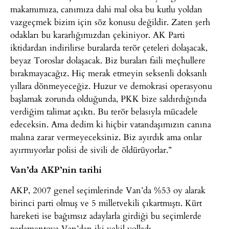
makamımıza, canımıza dahi mal olsa bu kutlu yoldan
vazgeçmek bizim için söz konusu değildir. Zaten şerh
odakları bu kararlığımızdan çekiniyor. AK Parti
iktidardan indirilirse buralarda terör çeteleri dolaşacak,
beyaz Toroslar dolaşacak. Biz buraları faili meçhullere
bırakmayacağız. Hiç merak etmeyin seksenli doksanlı
yıllara dönmeyeceğiz. Huzur ve demokrasi operasyonu
başlamak zorunda olduğunda, PKK bize saldırdığında
verdiğim talimat açıktı. Bu terör belasıyla mücadele
edeceksin. Ama dedim ki hiçbir vatandaşımızın canına
malına zarar vermeyeceksiniz. Biz ayırdık ama onlar
ayırmıyorlar polisi de sivili de öldürüyorlar.”
Van’da AKP’nin tarihi
AKP, 2007 genel seçimlerinde Van’da %53 oy alarak
birinci parti olmuş ve 5 milletvekili çıkartmıştı. Kürt
hareketi ise bağımsız adaylarla girdiği bu seçimlerde
parlamentoya Van’dan iki vekil yolladı.