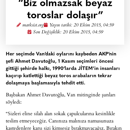
“Biz olmazsak beyaz
toroslar dolaşır”
marksist.org
Yayın tarihi:
20 Ekim 2015, 04:59
Son Değişiklik: 20 Ekim 2015, 04:59
Her seçimde Van’daki oylarını kaybeden AKP’nin
şefi Ahmet Davutoğlu, 1 Kasım seçimleri öncesi
gittiği şehirde halkı, 1990’larda JİTEM’in insanları
kaçırıp katlettiği beyaz toros arabaların tekrar
dolaşmaya başlamasıyla tehdit etti.
Başbakan Ahmet Davutoğlu, Van mitinginde şunları
söyledi:
“Sizleri eline silah alan sokak çapulcularına kesinlikle
teslim etmeyeceğiz. Canınıza malınıza namusunuza
kastedenlere karşı sizi kimsesiz bırakmayacağız. Bırakın