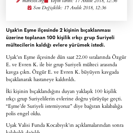
marksist.org
Yayın tarihi:
17 Aralık 2018, 12:36
Son Değişiklik: 17 Aralık 2018, 12:36
Uşak’ın Eşme ilçesinde 2 kişinin bıçaklanması
üzerine toplanan 100 kişilik ırkçı grup Suriyeli
mültecilerin kaldığı evlere yürümek istedi.
Uşak’ın Eşme ilçesinde dün saat 22.00 sıralarında Özgür
E. ve Evren K. ile bir grup Suriyeli mülteci arasında
kavga çıktı. Özgür E. ve Evren K. büyüyen kavgada
bıçaklanarak hastaneye kaldırıldı.
İki kişinin bıçaklandığını duyan yaklaşık 100 kişilik
ırkçı grup Suriyelilerin evlerine doğru yürüyüşe geçti.
“Eşme’de Suriyeli istemiyoruz” diye bağıran kalabalığa
polis engel oldu.
Uşak Valisi Funda Kocabıyık’ın açıklamalarından sonra
kalabalık dağıldı.