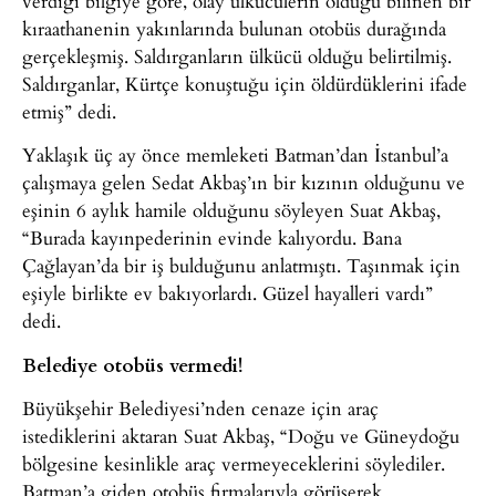
verdiği bilgiye göre, olay ülkücülerin olduğu bilinen bir
kıraathanenin yakınlarında bulunan otobüs durağında
gerçekleşmiş. Saldırganların ülkücü olduğu belirtilmiş.
Saldırganlar, Kürtçe konuştuğu için öldürdüklerini ifade
etmiş” dedi.
Yaklaşık üç ay önce memleketi Batman’dan İstanbul’a
çalışmaya gelen Sedat Akbaş’ın bir kızının olduğunu ve
eşinin 6 aylık hamile olduğunu söyleyen Suat Akbaş,
“Burada kayınpederinin evinde kalıyordu. Bana
Çağlayan’da bir iş bulduğunu anlatmıştı. Taşınmak için
eşiyle birlikte ev bakıyorlardı. Güzel hayalleri vardı”
dedi.
Belediye otobüs vermedi!
Büyükşehir Belediyesi’nden cenaze için araç
istediklerini aktaran Suat Akbaş, “Doğu ve Güneydoğu
bölgesine kesinlikle araç vermeyeceklerini söylediler.
Batman’a giden otobüs firmalarıyla görüşerek