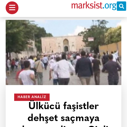
HABER ANALIZ
Ülkücü faşistler
dehşet saçmaya