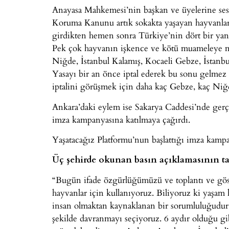
Anayasa Mahkemesi’nin başkan ve üyelerine sesl
Koruma Kanunu artık sokakta yaşayan hayvanları
girdikten hemen sonra Türkiye’nin dört bir yanı
Pek çok hayvanın işkence ve kötü muameleye mar
Niğde, İstanbul Kalamış, Kocaeli Gebze, İstanb
Yasayı bir an önce iptal ederek bu sonu gelmez k
iptalini görüşmek için daha kaç Gebze, kaç Niğ
Ankara’daki eylem ise Sakarya Caddesi’nde gerçe
imza kampanyasına katılmaya çağırdı.
Yaşatacağız Platformu’nun başlattığı imza kamp
Üç şehirde okunan basın açıklamasının t
“Bugün ifade özgürlüğümüzü ve toplantı ve gö
hayvanlar için kullanıyoruz. Biliyoruz ki yaşa
insan olmaktan kaynaklanan bir sorumluluğudur.
şekilde davranmayı seçiyoruz. 6 aydır olduğu gi