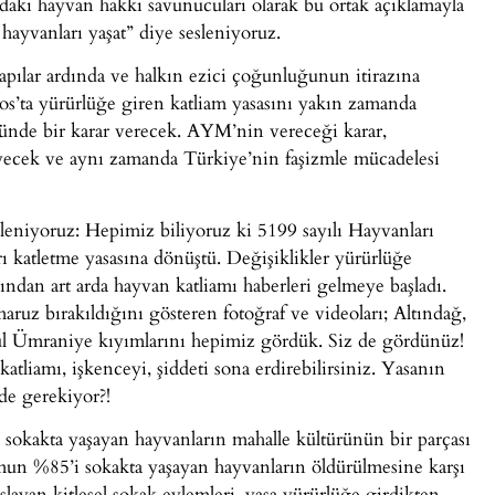
daki hayvan hakkı savunucuları olarak bu ortak açıklamayla
hayvanları yaşat” diye sesleniyoruz.
lar ardında ve halkın ezici çoğunluğunun itirazına
os’ta yürürlüğe giren katliam yasasını yakın zamanda
ünde bir karar verecek. AYM’nin vereceği karar,
yecek ve aynı zamanda Türkiye’nin faşizmle mücadelesi
eniyoruz: Hepimiz biliyoruz ki 5199 sayılı Hayvanları
 katletme yasasına dönüştü. Değişiklikler yürürlüğe
ndan art arda hayvan katliamı haberleri gelmeye başladı.
uz bırakıldığını gösteren fotoğraf ve videoları; Altındağ,
ul Ümraniye kıyımlarını hepimiz gördük. Siz de gördünüz!
atliamı, işkenceyi, şiddeti sona erdirebilirsiniz. Yasanın
de gerekiyor?!
 sokakta yaşayan hayvanların mahalle kültürünün bir parçası
mun %85’i sokakta yaşayan hayvanların öldürülmesine karşı
layan kitlesel sokak eylemleri, yasa yürürlüğe girdikten