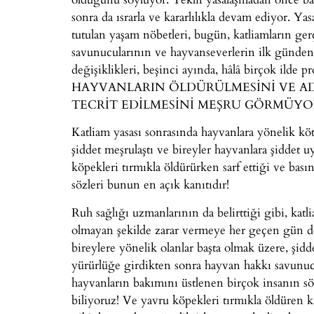
sonra da ısrarla ve kararlılıkla devam ediyor. Ya
tutulan yaşam nöbetleri, bugün, katliamların ge
savunucularının ve hayvanseverlerin ilk günden b
değişiklikleri, beşinci ayında, hâlâ birçok i
HAYVANLARIN ÖLDÜRÜLMESİNİ VE A
TECRİT EDİLMESİNİ MEŞRU GÖRMÜYO
Katliam yasası sonrasında hayvanlara yönelik kötü
şiddet meşrulaştı ve bireyler hayvanlara şiddet u
köpekleri tırmıkla öldürürken sarf ettiği ve bas
sözleri bunun en açık kanıtıdır!
Ruh sağlığı uzmanlarının da belirttiği gibi, katl
olmayan şekilde zarar vermeye her geçen gün dev
bireylere yönelik olanlar başta olmak üzere, şidde
yürürlüğe girdikten sonra hayvan hakkı savunucu
hayvanların bakımını üstlenen birçok insanın sözl
biliyoruz! Ve yavru köpekleri tırmıkla öldüren k