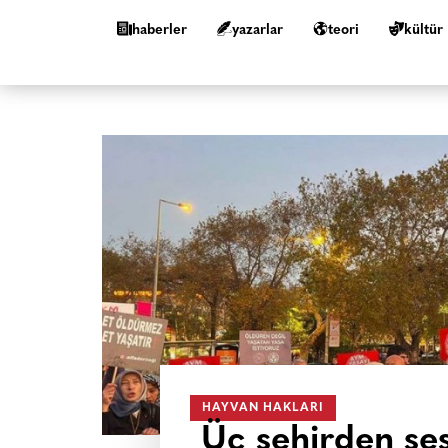
haberler
yazarlar
teori
kültür
HAYVAN HAKLARI
Üç şehirden se