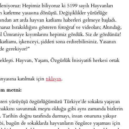
eniyoruz: Hepimiz biliyoruz ki 5199 sayılı Hayvanları
 katletme yasasına dönüştü. Değişiklikler yürürlüğe
ndan art arda hayvan katliamı haberleri gelmeye başladı.
uz bırakıldığını gösteren fotoğraf ve videoları; Altındağ,
ul Ümraniye kıyımlarını hepimiz gördük. Siz de gördünüz!
atliamı, işkenceyi, şiddeti sona erdirebilirsiniz. Yasanın
de gerekiyor?”
kleşti. Hayvan, Yaşam, Özgürlük İnisiyatifi herkesi ortak
anyasına katılmak için
tıklayın
.
am metni:
steri yürüyüşü özgürlüğümüzü Türkiye’de sokakta yaşayan
m hakkını savunmak meşru olduğu gibi aynı zamanda bizlerin
 Tarihin doğru tarafında durmayı, insan onuruna yakışır
bi, bugün de sokaklarda hayvanların özgürce yaşaması için