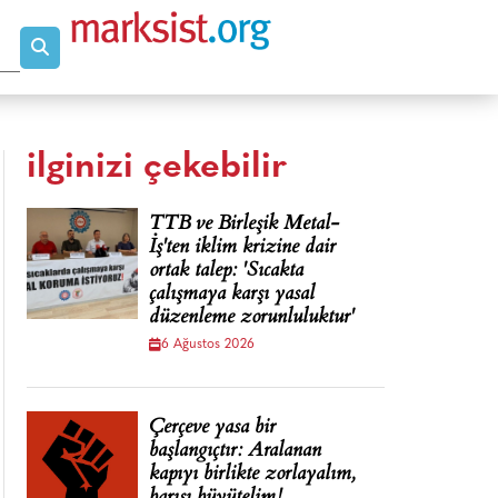
ilginizi çekebilir
TTB ve Birleşik Metal-
İş'ten iklim krizine dair
ortak talep: 'Sıcakta
çalışmaya karşı yasal
düzenleme zorunluluktur'
6 Ağustos 2026
Çerçeve yasa bir
başlangıçtır: Aralanan
kapıyı birlikte zorlayalım,