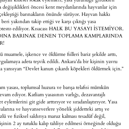
sa değişiklikleri öncesi kent meydanlarında hayvanlar için
rçekleştiği barınakların önünde sürüyor. Hayvan hakkı
eri yakından takip ettiği ve karşı çıktığı yasa
lde protesto ediliyor. Kısacası HALK BU YASAYI İSTEMİYOR.
DINA BARINAK DENEN TOPLAMA KAMPLARINDA
R!
 muamele, işkence ve öldürme fiilleri bariz şekilde arttı,
ygulamaya adeta teşvik edildi. Ankara’da bir kişinin yavru
ına yansıyan “Devlet kanun çıkardı köpekleri öldürmek için.”
iam yasası, toplumsal huzura ve barışa telafisi mümkün
am ediyor. Katliam yasasının varlığı, dezavantajlı
t eylemlerini git gide arttırıyor ve sıradanlaştırıyor. Yasa
larına ve hayvanseverlere yönelik şiddetteki artış ve
ü ve fiziksel saldırıya maruz kalması tesadüf değil,
işinin 2 ay tutuklu kalıp tahliye edilmesi örneğinde olduğu