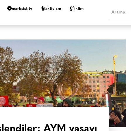
marksist tv
aktivizm
i̇klim
slendiler: AYM yasayı