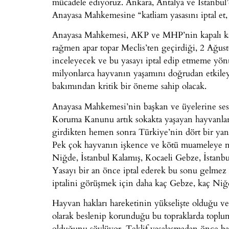
mücadele ediyoruz. Ankara, Antalya ve İstanbul’
Anayasa Mahkemesine “katliam yasasını iptal et, 
Anayasa Mahkemesi, AKP ve MHP’nin kapalı kapı
rağmen apar topar Meclis’ten geçirdiği, 2 Ağust
inceleyecek ve bu yasayı iptal edip etmeme yön
milyonlarca hayvanın yaşamını doğrudan etkile
bakımından kritik bir öneme sahip olacak.
Anayasa Mahkemesi’nin başkan ve üyelerine sesl
Koruma Kanunu artık sokakta yaşayan hayvanları
girdikten hemen sonra Türkiye’nin dört bir yanı
Pek çok hayvanın işkence ve kötü muameleye mar
Niğde, İstanbul Kalamış, Kocaeli Gebze, İstanb
Yasayı bir an önce iptal ederek bu sonu gelmez k
iptalini görüşmek için daha kaç Gebze, kaç Niğ
Hayvan hakları hareketinin yükselişte olduğu ve
olarak beslenip korunduğu bu topraklarda toplu
olduğunu söylüyor. Teklif yasalaşmadan önce baş