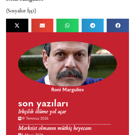
(Sosyalist İşçi)
Roni Margulies
son yazıları
Irkçılık ölüme yol açar
19 Temmuz 2026
Marksist olmanın müthiş heyecanı