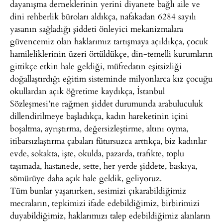
dayanışma derneklerinin yerini diyanete bağlı aile ve
dini rehberlik büroları aldıkça, nafakadan 6284 sayılı
yasanın sağladığı şiddeti önleyici mekanizmalara
güvencemiz olan haklarımız tartışmaya açıldıkça, çocuk
hamileliklerinin üzeri örtüldükçe, din-temelli kurumların
gittikçe etkin hale geldiği, müfredatın eşitsizliği
doğallaştırdığı eğitim sisteminde milyonlarca kız çocuğu
okullardan açık öğretime kaydıkça, İstanbul
Sözleşmesi’ne rağmen şiddet durumunda arabuluculuk
dillendirilmeye başladıkça, kadın hareketinin içini
boşaltma, ayrıştırma, değersizleştirme, altını oyma,
itibarsızlaştırma çabaları fütursuzca arttıkça, biz kadınlar
evde, sokakta, işte, okulda, pazarda, trafikte, toplu
taşımada, hastanede, sette, her yerde şiddete, baskıya,
sömürüye daha açık hale geldik, geliyoruz.
Tüm bunlar yaşanırken, sesimizi çıkarabildiğimiz
mecraların, tepkimizi ifade edebildiğimiz, birbirimizi
duyabildiğimiz, haklarımızı talep edebildiğimiz alanların