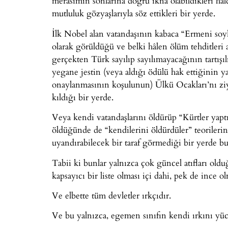
merasimin sonlarına doğru ikna olabildikleri hâ
mutluluk gözyaşlarıyla söz ettikleri bir yerde.
İlk Nobel alan vatandaşının kabaca “Ermeni soyk
olarak görüldüğü ve belki hâlen ölüm tehditleri al
gerçekten Türk sayılıp sayılımayacağının tartışı
yegane jestin (veya aldığı ödülü hak ettiğinin 
onaylanmasının koşulunun) Ülkü Ocakları’nı zi
kıldığı bir yerde.
Veya kendi vatandaşlarını öldürüp “Kürtler yaptı
öldüğünde de “kendilerini öldürdüler” teorileri
uyandırabilecek bir taraf görmediği bir yerde bu
Tabii ki bunlar yalnızca çok güncel atıfları old
kapsayıcı bir liste olması içi dahi, pek de ince 
Ve elbette tüm devletler ırkçıdır.
Ve bu yalnızca, egemen sınıfın kendi ırkını yüce