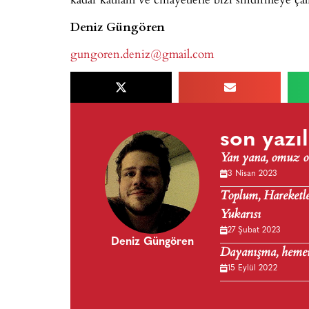
Deniz Güngören
gungoren.deniz@gmail.com
son yazıl
Yan yana, omuz om
3 Nisan 2023
Toplum, Hareketler
Yukarısı
27 Şubat 2023
Deniz Güngören
Dayanışma, heme
15 Eylül 2022