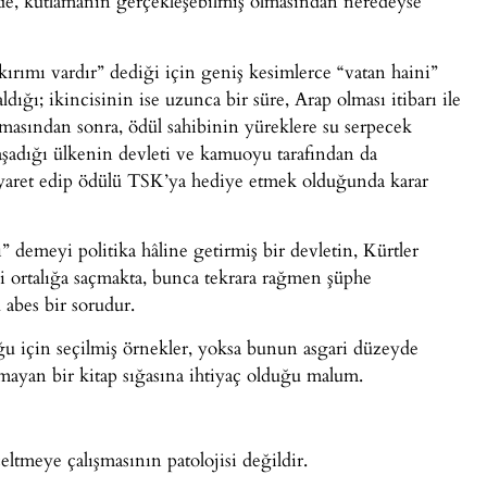
lde, kutlamanın gerçekleşebilmiş olmasından neredeyse
ırımı vardır” dediği için geniş kesimlerce “vatan haini”
dığı; ikincisinin ise uzunca bir süre, Arap olması itibarı ile
lmasından sonra, ödül sahibinin yüreklere su serpecek
yaşadığı ülkenin devleti ve kamuoyu tarafından da
yaret edip ödülü TSK’ya hediye etmek olduğunda karar
” demeyi politika hâline getirmiş bir devletin, Kürtler
ni ortalığa saçmakta, bunca tekrara rağmen şüphe
 abes bir sorudur.
uğu için seçilmiş örnekler, yoksa bunun asgari düzeyde
olmayan bir kitap sığasına ihtiyaç olduğu malum.
ltmeye çalışmasının patolojisi değildir.