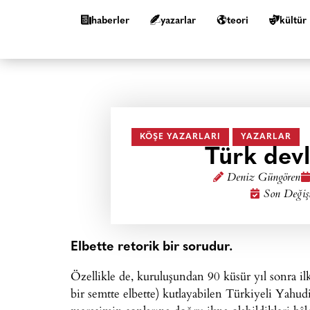
haberler
yazarlar
teori
kültür
KÖŞE YAZARLARI
YAZARLAR
Türk devl
Deniz Güngören
Son Değiş
Elbette retorik bir sorudur.
Özellikle de, kuruluşundan 90 küsür yıl sonra il
bir semtte elbette) kutlayabilen Türkiyeli Yahud