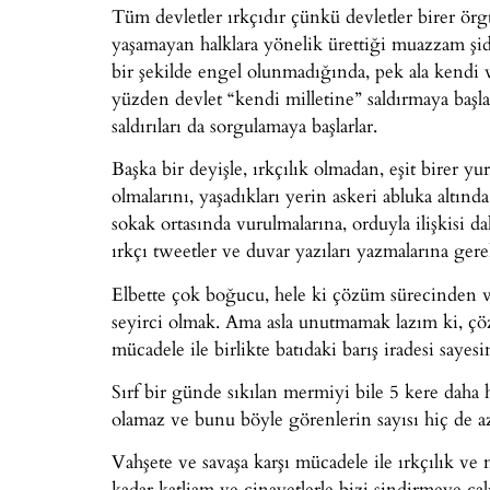
Tüm devletler ırkçıdır çünkü devletler birer örgüt
yaşamayan halklara yönelik ürettiği muazzam şidd
bir şekilde engel olunmadığında, pek ala kendi
yüzden devlet “kendi milletine” saldırmaya başlad
saldırıları da sorgulamaya başlarlar.
Başka bir deyişle, ırkçılık olmadan, eşit birer y
olmalarını, yaşadıkları yerin askeri abluka altınd
sokak ortasında vurulmalarına, orduyla ilişkisi 
ırkçı tweetler ve duvar yazıları yazmalarına ger
Elbette çok boğucu, hele ki çözüm sürecinden v
seyirci olmak. Ama asla unutmamak lazım ki, çö
mücadele ile birlikte batıdaki barış iradesi sayes
Sırf bir günde sıkılan mermiyi bile 5 kere daha 
olamaz ve bunu böyle görenlerin sayısı hiç de az
Vahşete ve savaşa karşı mücadele ile ırkçılık ve
kadar katliam ve cinayetlerle bizi sindirmeye çalış