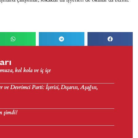
arı
uza, kol kola ve iç içe
 ve Devrimci Parti: İçerisi, Dışarısı, Aşağısı,
n şimdi!