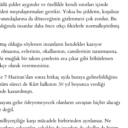
lü şiddet aygıtıdır ve özellikle kendi sınırları içinde
eti meşrulaştırmaları gerekir. Yoksa bu şiddetin, koşulsuz
 vatandaşlarına da döneceğinin gizlenmesi çok zordur. Bu
ığında insanlar daha önce ırkçı fikirlerle normalleştirilmiş
urttaş olduğu söylenen insanların hendekler kazıyor
a olmasına, evlerinin, okullarının, camilerinin taranmasına,
dahi muğlak bir takım çetelerin ava çıkar gibi böbürlenen
ekçe olarak veremezsiniz.
e 7 Haziran’dan sonra birkaç ayda buraya gelinebildiğine
züm süreci de Kürt halkının 30 yıl boyunca verdiği
inde kazanılmıştı.
hayata gelse ödeyemeyecek olanların savaştan hiçbir alacağı
 değil.
 milliyetçiliğe karşı mücadele birbirinden ayrılamaz. Ne
ırlarsa çalışsınlar, sokaklar da işyerleri de okullar da bizim.