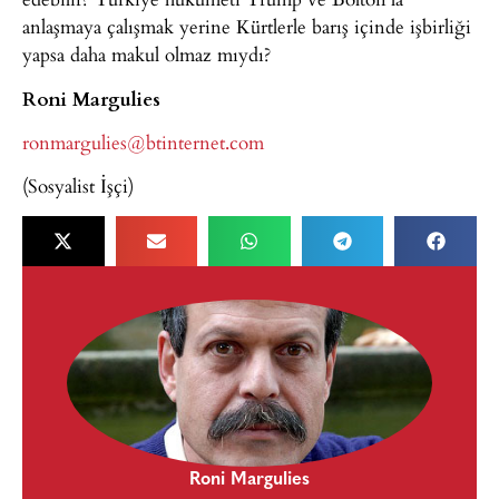
anlaşmaya çalışmak yerine Kürtlerle barış içinde işbirliği
yapsa daha makul olmaz mıydı?
Roni Margulies
ronmargulies@btinternet.com
(Sosyalist İşçi)
Roni Margulies