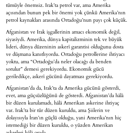
tümüyle önemsiz. Irak’ta petrol var, ama Amerika
açısından bunun pek bir önemi yok çünkü Amerika’nın
petrol kaynakları arasında Ortadoğu’nun payı çok küçük.
Afganistan ve Irak işgallerinin amacı ekonomik değil,
siyasîydi. Amerika, dünya kapitalizminin tek ve büyük
lideri, dünya düzeninin askerî garantisi olduğunu dosta
ve düşmana kanıtlıyordu. Ortadoğu petrollerine ihtiyacı
yoktu, ama “Ortadoğu’da neler olacağı da benden
sorulur” demesi gerekiyordu. Ekonomik gücü
geriledikçe, askerî gücünü dayatması gerekiyordu.
Afganistan’da da, Irak’ta da Amerika gücünü gösterdi,
evet, ama güçsüzlüğünü de gösterdi. Afganistan’da hâlâ
bir düzen kurulamadı, hâlâ Amerikan askerine ihtiyaç
var. Irak’ta bir tür düzen kuruldu, ama Şiilerin ve
dolayısıyla İran’ın güçlü olduğu, yani Amerika’nın hiç
istemediği bir düzen kuruldu, o yüzden Amerikan
askerleri hâlâ orada.