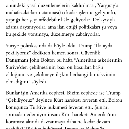
önündeki yasal düzenlemelerin kaldırılması, Yargıtay’a
muhafazakârların atanması) o kadar işlerine geliyor ki,
yaptığı her şeyi affedebilir hâle geliyorlar. Dolayısıyla
adama dayanıyorlar, ama ilan ettiği politikaları şu veya
bu şekilde yontmaya, düzeltmeye çabalıyorlar.
Suriye politikasında da böyle oldu. Trump “İki ayda
çekiliyoruz” dedikten hemen sonra, Güvenlik
Danışmanı John Bolton bu hafta “Amerikan askerlerinin
Suriye’den çekilmesinin bazı ön koşullara bağlı
olduğunu ve çekilmeye ilişkin herhangi bir takvimin
olmadığını” söyledi.
Bunlar işin Amerika cephesi. Bizim cephede ise Trump
“Çekiliyoruz” deyince Kürt hareketi feveran etti, Bolton
konuşunca Türkiye hükümeti feveran etti. Şunları
sormadan edemiyor insan: Kürt hareketi Amerika’nın
koruması altında davranmaya daha ne kadar devam
edebilir? Türkiye hükümeti Trump ve Bolton’la