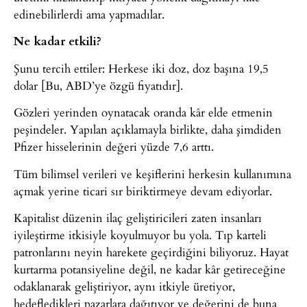
edinebilirlerdi ama yapmadılar.
Ne kadar etkili?
Şunu tercih ettiler: Herkese iki doz, doz başına 19,5
dolar [Bu, ABD’ye özgü fiyatıdır].
Gözleri yerinden oynatacak oranda kâr elde etmenin
peşindeler. Yapılan açıklamayla birlikte, daha şimdiden
Pfizer hisselerinin değeri yüzde 7,6 arttı.
Tüm bilimsel verileri ve keşiflerini herkesin kullanımına
açmak yerine ticari sır biriktirmeye devam ediyorlar.
Kapitalist düzenin ilaç geliştiricileri zaten insanları
iyileştirme itkisiyle koyulmuyor bu yola. Tıp karteli
patronlarını neyin harekete geçirdiğini biliyoruz. Hayat
kurtarma potansiyeline değil, ne kadar kâr getireceğine
odaklanarak geliştiriyor, aynı itkiyle üretiyor,
hedefledikleri pazarlara dağıtıyor ve değerini de buna