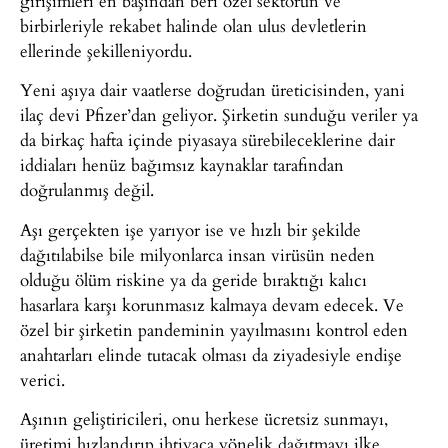
girişimleri en başından beri özel sektörün ve
birbirleriyle rekabet halinde olan ulus devletlerin
ellerinde şekilleniyordu.
Yeni aşıya dair vaatlerse doğrudan üreticisinden, yani
ilaç devi Pfizer’dan geliyor. Şirketin sunduğu veriler ya
da birkaç hafta içinde piyasaya sürebileceklerine dair
iddiaları henüz bağımsız kaynaklar tarafından
doğrulanmış değil.
Aşı gerçekten işe yarıyor ise ve hızlı bir şekilde
dağıtılabilse bile milyonlarca insan virüsün neden
olduğu ölüm riskine ya da geride bıraktığı kalıcı
hasarlara karşı korunmasız kalmaya devam edecek. Ve
özel bir şirketin pandeminin yayılmasını kontrol eden
anahtarları elinde tutacak olması da ziyadesiyle endişe
verici.
Aşının geliştiricileri, onu herkese ücretsiz sunmayı,
üretimi hızlandırıp ihtiyaca yönelik dağıtmayı ilke