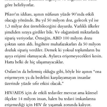
göre belirliyorlar.
Pfizer’ın iddiası, aşının nüfusun yüzde 90’ında etkili
olacağı yönünde. Bu yıl 50 milyon doz, gelecek yıl ise
1,3 milyar doz üretebileceğini duyurdu. Varlıklı ülkeler
şimdiden sıraya girdiler bile. Ve olağanüstü miktarlarda
sipariş veriyorlar. Örneğin, ABD 100 milyon dozu
çoktan satın aldı. İngiltere muhafazakarları da 50 milyon
dozluk sipariş verdiler. Demek ki yoksul toplumların bu
aşıya erişimi olamayacak. Aylarca erişemeyecekleri kesin.
Hatta belki de hiç ulaşamayacaklar.
Oxfam’ın da belirtmiş olduğu gibi, böyle bir aşının “ona
erişemeyen ya da bedelini karşılayamayan insanlar
üzerinde yüzde sıfır etkisi olacak.”
HIV/AIDS için de etkili tedaviler mevcut ama küresel
ölçekte 14 milyon insan, halen bu tedavi imkanlarına
erişemediği için HIV ile yaşamak zorunda kalıyor.