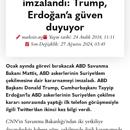
imzalandı: Trump,
Erdoğan’a güven
duyuyor
marksist.org
Yayın tarihi:
24 Aralık 2018, 11:11
Son Değişiklik: 27 Ağustos 2024, 03:45
Ocak ayında görevi bırakacak ABD Savunma
Bakanı Mattis, ABD askerlerinin Suriye’dem
çekilmesine dair kararnameyi imzaladı. ABD
Başkanı Donald Trump, Cumhurbaşkanı Tayyip
Erdoğan’la ABD askerlerinin Suriye’den çekilme
kararı sonrasında yaptığı ilk telefon görüşmesiyle
ilgili Twitter’dan ikinci kez bilgi verdi.
‘in Savunma Bakanlığı’ndan iki yetkiliye
CNN
dayandırdığı habere göre, çekilmeyle ilgili kararnamede