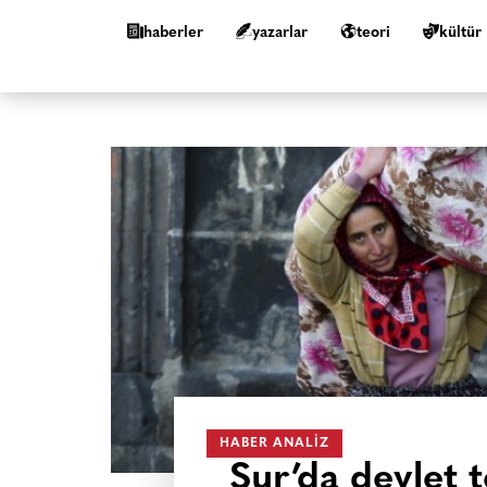
haberler
yazarlar
teori
kültür
HABER ANALIZ
Sur’da devlet 