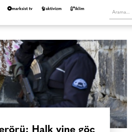
marksist tv
aktivizm
i̇klim
terörü: Halk yine göç