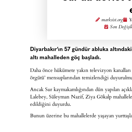
marksist.org
Y
Son Değişik
Diyarbakır’ın 57 gündür abluka altındak
altı mahalleden göç başladı.
Daha önce hükümete yakın televizyon kanalları S
örgütü’ mensuplarından temizlendiği duyurulmu
Ancak Sur kaymakamlığından dün yapılan açıkla
Lalebey, Süleyman Nazif, Ziya Gökalp mahallele
edildiğini duyurdu.
Bunun üzerine bu mahallelerde yaşayan yurttaşlar, e