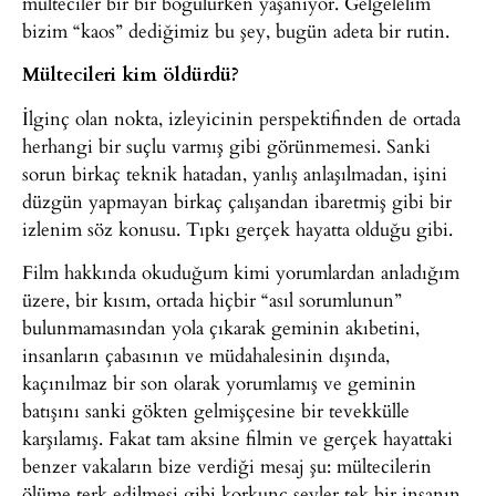
mülteciler bir bir boğulurken yaşanıyor. Gelgelelim
bizim “kaos” dediğimiz bu şey, bugün adeta bir rutin.
Mültecileri kim öldürdü?
İlginç olan nokta, izleyicinin perspektifinden de ortada
herhangi bir suçlu varmış gibi görünmemesi. Sanki
sorun birkaç teknik hatadan, yanlış anlaşılmadan, işini
düzgün yapmayan birkaç çalışandan ibaretmiş gibi bir
izlenim söz konusu. Tıpkı gerçek hayatta olduğu gibi.
Film hakkında okuduğum kimi yorumlardan anladığım
üzere, bir kısım, ortada hiçbir “asıl sorumlunun”
bulunmamasından yola çıkarak geminin akıbetini,
insanların çabasının ve müdahalesinin dışında,
kaçınılmaz bir son olarak yorumlamış ve geminin
batışını sanki gökten gelmişçesine bir tevekkülle
karşılamış. Fakat tam aksine filmin ve gerçek hayattaki
benzer vakaların bize verdiği mesaj şu: mültecilerin
ölüme terk edilmesi gibi korkunç şeyler tek bir insanın