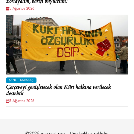
zorlayalım, barışı büyütelim!
5 Ağustos 2026
ŞENOL KARAKAŞ
Çerçeveyi genişletecek olan Kürt halkına verilecek
destektir
5 Ağustos 2026
©2026 marksist.org – tüm hakları saklıdır.