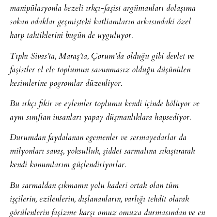
manipülasyonla bezeli ırkçı-faşist argümanları dolaşıma
sokan odaklar geçmişteki katliamların arkasındaki özel
harp taktiklerini bugün de uyguluyor.
Tıpkı Sivas’ta, Maraş’ta, Çorum’da olduğu gibi devlet ve
faşistler el ele toplumun savunmasız olduğu düşünülen
kesimlerine pogromlar düzenliyor.
Bu ırkçı fikir ve eylemler toplumu kendi içinde bölüyor ve
aynı sınıftan insanları yapay düşmanlıklara hapsediyor.
Durumdan faydalanan egemenler ve sermayedarlar da
milyonları savaş, yoksulluk, şiddet sarmalına sıkıştırarak
kendi konumlarını güçlendiriyorlar.
Bu sarmaldan çıkmanın yolu kaderi ortak olan tüm
işçilerin, ezilenlerin, dışlananların, varlığı tehdit olarak
görülenlerin faşizme karşı omuz omuza durmasından ve en