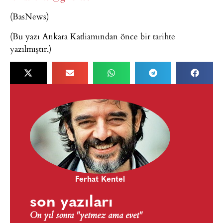
(BasNews)
(Bu yazı Ankara Katliamından önce bir tarihte
yazılmıştır.)
Ferhat Kentel
son yazıları
On yıl sonra "yetmez ama evet"