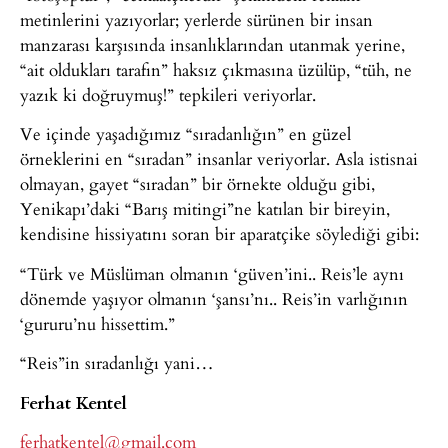
metinlerini yazıyorlar; yerlerde sürünen bir insan
manzarası karşısında insanlıklarından utanmak yerine,
“ait oldukları tarafın” haksız çıkmasına üzülüp, “tüh, ne
yazık ki doğruymuş!” tepkileri veriyorlar.
Ve içinde yaşadığımız “sıradanlığın” en güzel
örneklerini en “sıradan” insanlar veriyorlar. Asla istisnai
olmayan, gayet “sıradan” bir örnekte olduğu gibi,
Yenikapı’daki “Barış mitingi”ne katılan bir bireyin,
kendisine hissiyatını soran bir aparatçike söylediği gibi:
“Türk ve Müslüman olmanın ‘güven’ini.. Reis’le aynı
dönemde yaşıyor olmanın ‘şansı’nı.. Reis’in varlığının
‘gururu’nu hissettim.”
“Reis”in sıradanlığı yani…
Ferhat Kentel
ferhatkentel@gmail.com