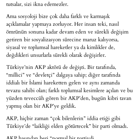
tutsalar, sizi ikna edemezler.
Ama sosyoloji bize çok daha farklı ve karmaşık
açıklamalar yapmaya zorluyor. Her insan teki, nasıl
ömrünün sonuna kadar devam eden ve sürekli değişim
getiren bir sosyalizasyon sürecine maruz kalıyorsa,
siyasal ve toplumsal hareketler ya da kimlikler de,
değdikleri unsurlarla sürekli olarak değişirler.
Türkiye’nin AKP aktörü de değişti. Bir tarafında,
“millici” ve “devletçi” dalgaya sahip; diğer tarafında
iddialı bir İslami hareketten gelen ve aynı zamanda
tevazu sahibi olan; farklı toplumsal kesimlere açılan ve bu
yüzden teveccüh gören bir AKP’den, bugün kibri tavan
yapmış olan bir AKP’ye geldik.
AKP, hiçbir zaman “çok bilenlerin” iddia etiği gibi
Türkiye’de “laikliği elden götürtecek” bir parti olmadı.
AKP başından beri “normal bir partiydi…