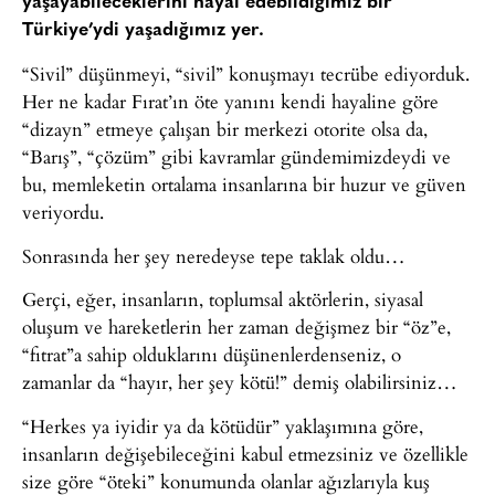
yaşayabileceklerini hayal edebildiğimiz bir
Türkiye’ydi yaşadığımız yer.
“Sivil” düşünmeyi, “sivil” konuşmayı tecrübe ediyorduk.
Her ne kadar Fırat’ın öte yanını kendi hayaline göre
“dizayn” etmeye çalışan bir merkezi otorite olsa da,
“Barış”, “çözüm” gibi kavramlar gündemimizdeydi ve
bu, memleketin ortalama insanlarına bir huzur ve güven
veriyordu.
Sonrasında her şey neredeyse tepe taklak oldu…
Gerçi, eğer, insanların, toplumsal aktörlerin, siyasal
oluşum ve hareketlerin her zaman değişmez bir “öz”e,
“fıtrat”a sahip olduklarını düşünenlerdenseniz, o
zamanlar da “hayır, her şey kötü!” demiş olabilirsiniz…
“Herkes ya iyidir ya da kötüdür” yaklaşımına göre,
insanların değişebileceğini kabul etmezsiniz ve özellikle
size göre “öteki” konumunda olanlar ağızlarıyla kuş