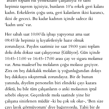
“Bizler toplam elli yemekhane çalışanıyız ve tabii
hepimiz taşeron işçisiyiz, bunların 10’u erkek geri kalanı
kadın. Erkeklerin çoğu usta, geri kalanların ikisi kazancı,
ikisi de gececi. Bu kadar kadının içinde sadece iki
‘kadın usta’ var.
Her sabah saat 10:00’da işbaşı yapıyoruz ama saat
09:45’de hepimiz iş kıyafetleriyle hazır olmak
zorundayız. Paydos saatimiz ise saat 19:00 yani toplam
dolu dolu dokuz saat çalışıyoruz (Gülüyor). Gün içinde
10:45-11:00 ve 16:45-17:00 arası çay ve sigara molamız
var. Ama maalesef bu molaların çoğu molasız geçiyor.
Zira on beş dakikalık molaları iş yoğunluğundan dolayı
beş dakikaya sıkıştırmak zorundayız. Bir de bunun
yanında, diyelim personelin biri elindeki çayı kazara
döktü, bu bile tüm çalışanların o anki molasının iptal
sebebi oluyor. Geçenlerde mola saatinde yine bir
çalışana sinirlenen müdür -ki bu çok sık olur-, ‘Ben size
çayı layık görmüyorum’ diye bağırıyordu. Tabii bir de