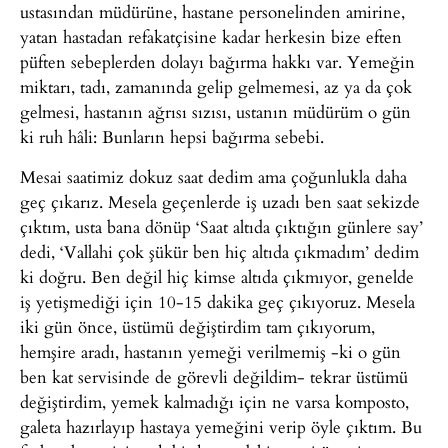
ustasından müdürüne, hastane personelinden amirine,
yatan hastadan refakatçisine kadar herkesin bize eften
püften sebeplerden dolayı bağırma hakkı var. Yemeğin
miktarı, tadı, zamanında gelip gelmemesi, az ya da çok
gelmesi, hastanın ağrısı sızısı, ustanın müdürüm o gün
ki ruh hâli: Bunların hepsi bağırma sebebi.
Mesai saatimiz dokuz saat dedim ama çoğunlukla daha
geç çıkarız. Mesela geçenlerde iş uzadı ben saat sekizde
çıktım, usta bana dönüp ‘Saat altıda çıktığın günlere say’
dedi, ‘Vallahi çok şükür ben hiç altıda çıkmadım’ dedim
ki doğru. Ben değil hiç kimse altıda çıkmıyor, genelde
iş yetişmediği için 10-15 dakika geç çıkıyoruz. Mesela
iki gün önce, üstümü değiştirdim tam çıkıyorum,
hemşire aradı, hastanın yemeği verilmemiş -ki o gün
ben kat servisinde de görevli değildim- tekrar üstümü
değiştirdim, yemek kalmadığı için ne varsa komposto,
galeta hazırlayıp hastaya yemeğini verip öyle çıktım. Bu