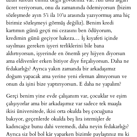
ücret veriyorsun, onu da zamanında ödemiyorsun (bizim
sözleşmede ayın 5’i ila 10’u arasında yazıyormuş ama hiç
birimiz sözleşmeyi görmüş değiliz). Benim kredi
kartımın günü geçti mi cezasını ben ödüyorum,
kredimin günü geçiyor hakeza… İş kıyafeti içinde
sayılması gereken işyeri terliklerini bile bana
aldırtıyorsun, işyerinde en önemli şey hijyen diyorsun
ama eldivenler erken bitiyor diye fırçalıyorsun. Daha ne
fedakarlığı? Ayrıca yakın zamanda bir arkadaşımız
doğum yapacak ama yerine yeni eleman almıyorsun ve
onun da işini bize yaptırıyorsun. E daha ne yapalım?
Gerçi benim yine evde çalışanım var, çocuklar ve eşim
çalışıyorlar ama bir arkadaşımız var sadece tek maaşla
ikisi üniversitede, ikisi orta okulda beş çocuğuna
bakıyor, geçenlerde okulda beş lira istemişler de
kadıncağız bunu dahi veremedi, daha neyin fedakarlığı?
Ayrıca siz bol bol kâr yaparken bizimle paylaştınız mı ki