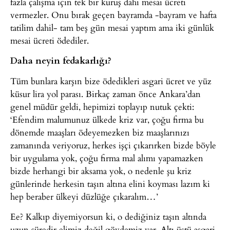
fazla çalışma için tek bir kuruş dahi mesai ücreti
vermezler. Onu bırak geçen bayramda -bayram ve hafta
tatilim dahil- tam beş gün mesai yaptım ama iki günlük
mesai ücreti ödediler.
Daha neyin fedakarlığı?
Tüm bunlara karşın bize ödedikleri asgari ücret ve yüz
küsur lira yol parası. Birkaç zaman önce Ankara’dan
genel müdür geldi, hepimizi toplayıp nutuk çekti:
‘Efendim malumunuz ülkede kriz var, çoğu firma bu
dönemde maaşları ödeyemezken biz maaşlarınızı
zamanında veriyoruz, herkes işçi çıkarırken bizde böyle
bir uygulama yok, çoğu firma mal alımı yapamazken
bizde herhangi bir aksama yok, o nedenle şu kriz
günlerinde herkesin taşın altına elini koyması lazım ki
hep beraber ülkeyi düzlüğe çıkaralım…’
Ee? Kalkıp diyemiyorsun ki, o dediğiniz taşın altında
uzun süredir elimiz değil gövdemiz var. Altı üstü asgari