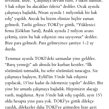
sevindik. Bize, “Çalışmaya devam edin, 5 taksit hâlinde,
5 hak edişte bu alacakları öderiz” dediler. Ocak ayında
çalışmaya başladık, Nisan ayında 1 milyonluk bir hak
ediş* yapıldı. Ancak bu bizim elimize hiçbir zaman
gelmedi. Tarihi gelince TOKİ’ye gittik, “Yüklenici
firma (Gökhan Saral), Aralık ayında 2 milyon avans
çekmiş, sizin bu hak edişinizi ona sayıyoruz” dediler.
Bize para gelmedi. Para gelmeyince şantiye 1-2 ay
durdu.
Temmuz ayında TOKİ’deki uzmanlar yine geldiler.
“Barış yemeği” adı altında bir kurban kestiler. “İlk
sözümüzü tutmadık, bu sefer sözümüzü tutacağız. Siz
çalışmaya başlayın, Eylül’ün 5’inde hak edişiniz
yapılacak, 15’ine kadar da ödemeniz yapılır” dediler. Biz
yine bir umutla çalışmaya başladık. Hepimizin alacağı
vardı, mağduruz. Ayın 5’inde hak ediş yapıldı, ayın 15’i
oldu hesapta yine para yok. TOKİ’ye gittik dilekçe
yazdık, dilekçeler daha TOKİ’ye gitmeden bize geri