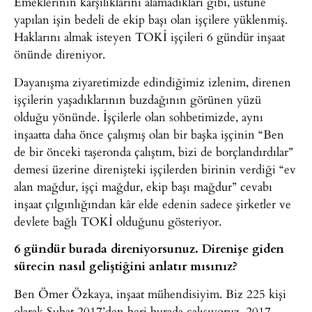
Emeklerinin karşılıklarını alamadıkları gibi, üstüne
yapılan işin bedeli de ekip başı olan işçilere yüklenmiş.
Haklarını almak isteyen TOKİ işçileri 6 gündür inşaat
önünde direniyor.
Dayanışma ziyaretimizde edindiğimiz izlenim, direnen
işçilerin yaşadıklarının buzdağının görünen yüzü
olduğu yönünde. İşçilerle olan sohbetimizde, aynı
inşaatta daha önce çalışmış olan bir başka işçinin “Ben
de bir önceki taşeronda çalıştım, bizi de borçlandırdılar”
demesi üzerine direnişteki işçilerden birinin verdiği “ev
alan mağdur, işçi mağdur, ekip başı mağdur” cevabı
inşaat çılgınlığından kâr elde edenin sadece şirketler ve
devlete bağlı TOKİ olduğunu gösteriyor.
6 gündür burada direniyorsunuz. Direnişe giden
sürecin nasıl geliştiğini anlatır mısınız?
Ben Ömer Özkaya, inşaat mühendisiyim. Biz 225 kişi
olarak Şubat 2017’den beri burada çalışıyoruz. 2017