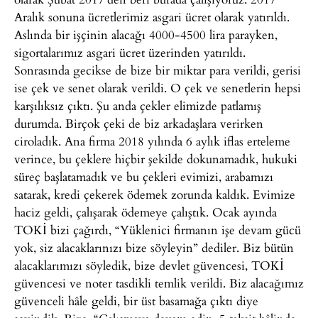
Aralık sonuna ücretlerimiz asgari ücret olarak yatırıldı.
Aslında bir işçinin alacağı 4000-4500 lira parayken,
sigortalarımız asgari ücret üzerinden yatırıldı.
Sonrasında gecikse de bize bir miktar para verildi, gerisi
ise çek ve senet olarak verildi. O çek ve senetlerin hepsi
karşılıksız çıktı. Şu anda çekler elimizde patlamış
durumda. Birçok çeki de biz arkadaşlara verirken
ciroladık. Ana firma 2018 yılında 6 aylık iflas erteleme
verince, bu çeklere hiçbir şekilde dokunamadık, hukuki
süreç başlatamadık ve bu çekleri evimizi, arabamızı
satarak, kredi çekerek ödemek zorunda kaldık. Evimize
haciz geldi, çalışarak ödemeye çalıştık. Ocak ayında
TOKİ bizi çağırdı, “Yüklenici firmanın işe devam gücü
yok, siz alacaklarınızı bize söyleyin” dediler. Biz bütün
alacaklarımızı söyledik, bize devlet güvencesi, TOKİ
güvencesi ve noter tasdikli temlik verildi. Biz alacağımız
güvenceli hâle geldi, bir üst basamağa çıktı diye