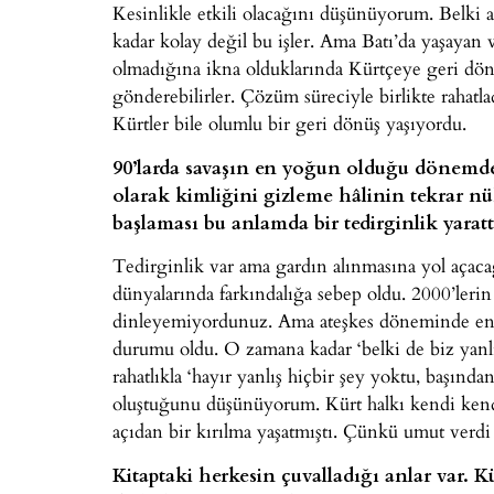
Kesinlikle etkili olacağını düşünüyorum. Belki
kadar kolay değil bu işler. Ama Batı’da yaşayan v
olmadığına ikna olduklarında Kürtçeye geri döneb
gönderebilirler. Çözüm süreciyle birlikte rahatl
Kürtler bile olumlu bir geri dönüş yaşıyordu.
90’larda savaşın en yoğun olduğu dönemde 
olarak kimliğini gizleme hâlinin tekrar n
başlaması bu anlamda bir tedirginlik yaratt
Tedirginlik var ama gardın alınmasına yol aça
dünyalarında farkındalığa sebep oldu. 2000’lerin
dinleyemiyordunuz. Ama ateşkes döneminde en po
durumu oldu. O zamana kadar ‘belki de biz yanlı
rahatlıkla ‘hayır yanlış hiçbir şey yoktu, başında
oluştuğunu düşünüyorum. Kürt halkı kendi kend
açıdan bir kırılma yaşatmıştı. Çünkü umut verdi
Kitaptaki herkesin çuvalladığı anlar var. 