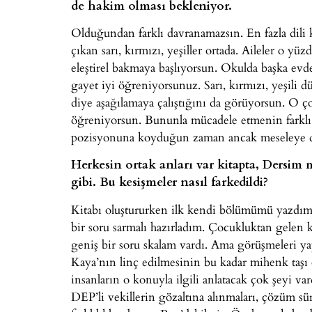
de hakim olması bekleniyor.
Olduğundan farklı davranamazsın. En fazla dil
çıkan sarı, kırmızı, yeşiller ortada. Aileler o yü
eleştirel bakmaya başlıyorsun. Okulda başka evd
gayet iyi öğreniyorsunuz. Sarı, kırmızı, yeşili 
diye aşağılamaya çalıştığını da görüyorsun. O ç
öğreniyorsun. Bununla mücadele etmenin farklı y
pozisyonuna koyduğun zaman ancak meseleye dair 
Herkesin ortak anları var kitapta, Dersim
gibi. Bu kesişmeler nasıl farkedildi?
Kitabı oluştururken ilk kendi bölümümü yazdım
bir soru sarmalı hazırladım. Çocukluktan gelen 
geniş bir soru skalam vardı. Ama görüşmeleri y
Kaya’nın linç edilmesinin bu kadar mihenk taş
insanların o konuyla ilgili anlatacak çok şeyi va
DEP’li vekillerin gözaltına alınmaları, çözüm sür