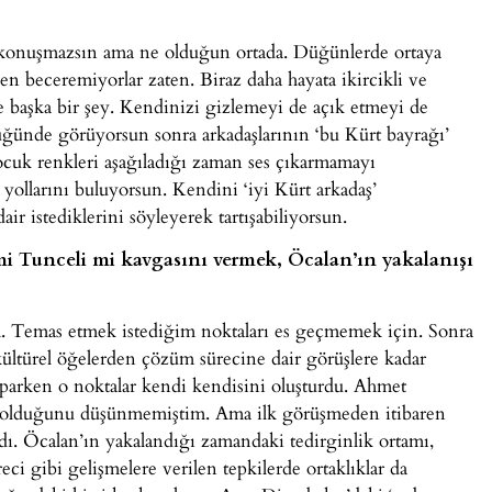
i konuşmazsın ama ne olduğun ortada. Düğünlerde ortaya
zden beceremiyorlar zaten. Biraz daha hayata ikircikli ve
e başka bir şey. Kendinizi gizlemeyi de açık etmeyi de
düğünde görüyorsun sonra arkadaşlarının ‘bu Kürt bayrağı’
ocuk renkleri aşağıladığı zaman ses çıkarmamayı
ollarını buluyorsun. Kendini ‘iyi Kürt arkadaş’
istediklerini söyleyerek tartışabiliyorsun.
 mi Tunceli mi kavgasını vermek, Öcalan’ın yakalanışı
. Temas etmek istediğim noktaları es geçmemek için. Sonra
kültürel öğelerden çözüm sürecine dair görüşlere kadar
aparken o noktalar kendi kendisini oluşturdu. Ahmet
ı olduğunu düşünmemiştim. Ama ilk görüşmeden itibaren
rdı. Öcalan’ın yakalandığı zamandaki tedirginlik ortamı,
eci gibi gelişmelere verilen tepkilerde ortaklıklar da