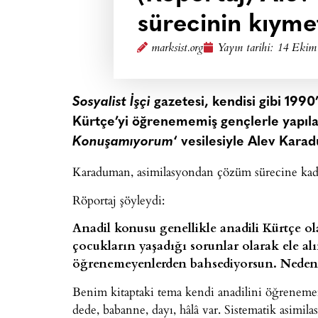
sürecinin kıymet
marksist.org
Yayın tarihi:
14 Ekim 
Sosyalist İşçi
gazetesi, kendisi gibi 1990
Kürtçe’yi öğrenememiş gençlerle yapılan
Konuşamıyorum
‘ vesilesiyle Alev Karad
Karaduman, asimilasyondan çözüm sürecine kadar
Röportaj şöyleydi:
Anadil konusu genellikle anadili Kürtçe o
çocukların yaşadığı sorunlar olarak ele al
öğrenemeyenlerden bahsediyorsun. Neden 
Benim kitaptaki tema kendi anadilini öğrenemem
dede, babanne, dayı, hâlâ var. Sistematik asimil