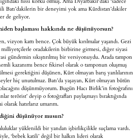
andığındaki hissi korku olmuş. Ama Diyarbakır’daki ‘sadece
gili Batı’dakilerin bir deneyimi yok ama Kürdistan’dakiler
er de geliyor.
eniden başlaması hakkında ne düşünüyorsun?
en, vizyon kattı bence. Çok büyük kırılmalar yaşandı. Gezi
lliyetçilerle oradakilerin birbirine girmesi, diğer siyasi
iyasi gündemin sıkıştırılmış bir versiyonuydu. Arada tampon
önemli kazanımı bence fikirsel olarak o tamponun oluşmuş
zülmesi gerektiğini düşünen, Kürt olmayan barış yanlılarının
zı şeyler hiç unutulmaz. Batı’da yaşayan, Kürt olmayan bütün
ybolacağını düşünmüyorum. Bugün Hacı Birlik’in fotoğrafını
nlar terörist’ deyip o fotoğrafları paylaşmayı bıraktığında
i olarak hatırlarız umarım.
ediğini düşünüyor musun?
luklar yüklenildi bir yandan işbirlikçilikle suçlama vardı.
e, ‘bebek katili’ değil bir halkın lideri olarak