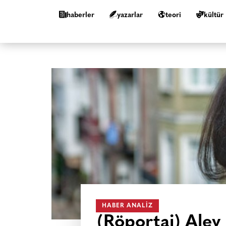
haberler
yazarlar
teori
kültür
HABER ANALIZ
(Röportaj) Ale