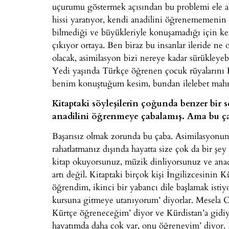
uçurumu göstermek açısından bu problemi ele a
hissi yaratıyor, kendi anadilini öğrenememenin 
bilmediği ve büyükleriyle konuşamadığı için ken
çıkıyor ortaya. Ben biraz bu insanlar ileride ne o
olacak, asimilasyon bizi nereye kadar sürükleyeb
Yedi yaşında Türkçe öğrenen çocuk rüyalarını
benim konuştuğum kesim, bundan ilelebet mah
Kitaptaki söyleşilerin çoğunda benzer bir 
anadilini öğrenmeye çabalamış. Ama bu çab
Başarısız olmak zorunda bu çaba. Asimilasyonu
rahatlatmanız dışında hayatta size çok da bir şe
kitap okuyorsunuz, müzik dinliyorsunuz ve ana
artı değil. Kitaptaki birçok kişi İngilizcesinin
öğrendim, ikinci bir yabancı dile başlamak ist
kursuna gitmeye utanıyorum’ diyorlar. Mesela Ca
Kürtçe öğreneceğim’ diyor ve Kürdistan’a gidiy
hayatımda daha çok var, onu öğreneyim’ diyor. 