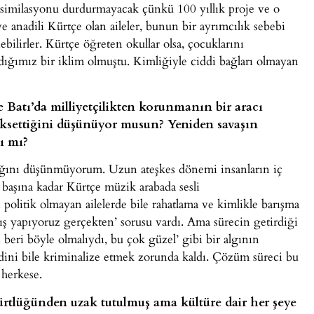
 asimilasyonu durdurmayacak çünkü 100 yıllık proje ve o
e anadili Kürtçe olan aileler, bunun bir ayrımcılık sebebi
ilirler. Kürtçe öğreten okullar olsa, çocuklarını
adığımız bir iklim olmuştu. Kimliğiyle ciddi bağları olmayan
Batı’da milliyetçilikten korunmanın bir aracı
üksettiğini düşünüyor musun? Yeniden savaşın
ı mı?
cağını düşünmüyorum. Uzun ateşkes dönemi insanların iç
 başına kadar Kürtçe müzik arabada sesli
litik olmayan ailelerde bile rahatlama ve kimlikle barışma
ş yapıyoruz gerçekten’ sorusu vardı. Ama sürecin getirdiği
n beri böyle olmalıydı, bu çok güzel’ gibi bir algının
ini bile kriminalize etmek zorunda kaldı. Çözüm süreci bu
 herkese.
Kürtlüğünden uzak tutulmuş ama kültüre dair her şeye