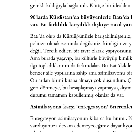
gerekli kıldığıyla bağlantılı. Kürtçe bir idealden
90’larda Kürdistan’da büyüyenlerle Batı’da
var. Bu farklılık karşılıklı ilişkiye nasıl ya
Batı’da olup da Kürtlüğünüzle barışabilmişseniz
politize olmak zorunda değilsiniz, kimliğinize
değil. Tercih edilen bir tavır olarak yapıyorsunuz
Ama burada yaşayıp, bu kültürle büyüyüp kimlikl
ilgi topladıklarının da farkındalar. Bu Batı’daki
benzer aile yapılarına sahip ama asimilasyonu bi
Onlardan birini kitaba almayı çok düşündüm. Çün
geri dönmeye, bu hesaplaşmayı yapmaya çalışmı
durumu tamamen kabullenmiş olanlar da var.
Asimilasyona karşı ‘entegrasyon’ önerenl
Entegrasyon asimilasyonun kibarca kullanımı. 
varoluşunuza devam edemeyeceğiniz dayatılıyor