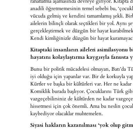
rahatlatma aşamasında devreye giriyor. Kitapta d
anadili öğretmemesinin temel sebebi bu, ‘çocukl
vücuda gelmiş ve kendini tamamlamış şekli. Birb
ailelerin bilinçli olarak seçtikleri bir yol. Aynı
gerçekleştirmek ve düzgün bir hayat kurabilmek i
Kendi kimliğinizle düzgün bir hayat kuramayac
Kitaptaki insanların aileleri asimilasyonu 
hayatını kolaylaştırma kaygısyla fanusta ye
Bunu bir politik mücadelesi olmayan, Batı’da 
iyi olduğu için yapanlar var. Bir de korkuyla ya
Kürtler ve başka bir kültürleri var. Her ne kadar 
Komiklik burada başlıyor. Çocuklarını Türk gibi
vazgeçebilirsiniz de kültürden ne kadar vazgeçeb
hissetmesi için çok önemli. Ama bu neslin çocuk
kaybediyor olacaklar muhtemelen.
Siyasi hakların kazanılması ‘yok olup git