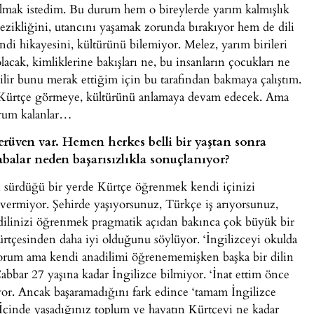
lmak istedim. Bu durum hem o bireylerde yarım kalmışlık
ezikliğini, utancını yaşamak zorunda bırakıyor hem de dili
di hikayesini, kültürünü bilemiyor. Melez, yarım birileri
lacak, kimliklerine bakışları ne, bu insanların çocukları ne
ilir bunu merak ettiğim için bu tarafından bakmaya çalıştım.
 Kürtçe görmeye, kültürünü anlamaya devam edecek. Ama
rum kalanlar…
serüven var. Hemen herkes belli bir yaştan sonra
alar neden başarısızlıkla sonuçlanıyor?
n sürdüğü bir yerde Kürtçe öğrenmek kendi içinizi
y vermiyor. Şehirde yaşıyorsunuz, Türkçe iş arıyorsunuz,
dilinizi öğrenmek pragmatik açıdan bakınca çok büyük bir
 Kürtçesinden daha iyi olduğunu söylüyor. ‘İngilizceyi okulda
iyorum ama kendi anadilimi öğrenememişken başka bir dilin
bbar 27 yaşına kadar İngilizce bilmiyor. ‘İnat ettim önce
or. Ancak başaramadığını fark edince ‘tamam İngilizce
İçinde yaşadığınız toplum ve hayatın Kürtçeyi ne kadar