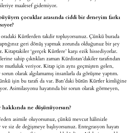
 ileriye maalesef gidemiyor.
 büyüyen çocuklar arasında ciddi bir deneyim farkı
nsıyor?
, oradaki Kürtlerden takdir topluyorsunuz. Çünkü burada
 yaptığınız geri dönüş yapmak zorunda olduğunuz bir şey
. Kitaptakiler ‘gerçek Kürtlere’ karşı ezik hissediyorlar.
erine sahip çıktıkları zaman Kürdistan’dakiler tarafından
lere mutluluk veriyor. Kitap için aynı geçmişten gelen,
r sorun olarak algılamamış insanlarla da görüşme yaptım.
kü işin bu tarafı da var. Batı’daki bütün Kürtler kimliğine
yor. Asimilasyonu hayatında bir sorun olarak görmeyen,
er hakkında ne düşünüyorsun?
Neden asimile oluyorsunuz, çünkü mevcut hâlinizle
 ve siz de değişmeye başlıyorsunuz. Entegrasyon hayatı