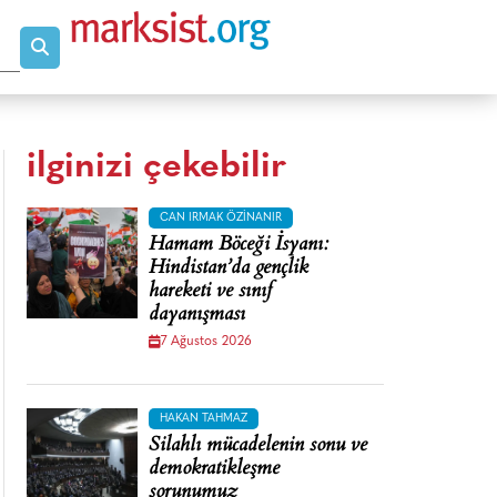
ilginizi çekebilir
CAN IRMAK ÖZINANIR
Hamam Böceği İsyanı:
Hindistan’da gençlik
hareketi ve sınıf
dayanışması
7 Ağustos 2026
HAKAN TAHMAZ
Silahlı mücadelenin sonu ve
demokratikleşme
sorunumuz