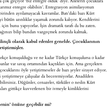
a çok geçiyor ‘biz entegre olduk’ diye. Ailelerin çocuklara
arımız entegre olabilsin’. Entegrasyon asimilasyonun
irinden ayrılamayacak kavramlar. Batı’daki bazı Kürt
 şeyi bütün azınlıklar yaşamak zorunda kalıyor. Kendilerini
çin bunu yapıyorlar. İşin dramatik tarafı da bu zaten.
ağınızı bilip bundan vazgeçmek zorunda kalmak.
bilinçli olarak kabul edenler genelde. Çocuklarının
tiştirmişler.
Türkçe konuşulduğu ve ne kadar Türkçe konuşulursa o kadar
panlar var savaş ortamından kaçtıkları için. Ama gerçekten
çocuklarını öyle yetiştirmeseler de bazı şeyler sirayet ediyor.
 yetiştirmeye çalışsalar da beceremiyorlar. Anadilden
ilirsiniz. Düğünler, cenazeler, türküler o neslin Kürt
ları gittikçe kuvvetlenen bir ivmeyle kimliklerini
menin’ önüne geçebilir mi?