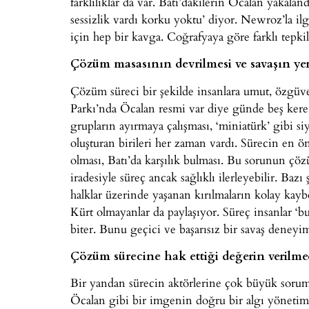
farklılıklar da var. Batı’dakilerin Öcalan yakal
sessizlik vardı korku yoktu’ diyor. Newroz’la il
için hep bir kavga. Coğrafyaya göre farklı tepkil
Çözüm masasının devrilmesi ve savaşın y
Çözüm süreci bir şekilde insanlara umut, özgüv
Parkı’nda Öcalan resmi var diye günde beş kere mi
grupların ayırmaya çalışması, ‘miniatürk’ gibi s
oluşturan birileri her zaman vardı. Sürecin en 
olması, Batı’da karşılık bulması. Bu sorunun çö
iradesiyle süreç ancak sağlıklı ilerleyebilir. Ba
halklar üzerinde yaşanan kırılmaların kolay ka
Kürt olmayanlar da paylaşıyor. Süreç insanlar ‘bu
biter. Bunu geçici ve başarısız bir savaş deneyim
Çözüm sürecine hak ettiği değerin verilm
Bir yandan sürecin aktörlerine çok büyük sorumlu
Öcalan gibi bir imgenin doğru bir algı yönetimiyl