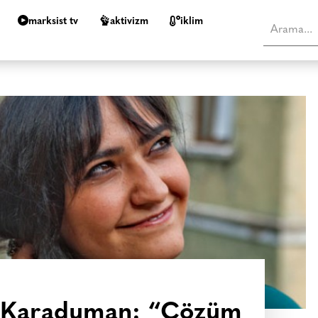
marksist tv
aktivizm
i̇klim
v Karaduman: “Çözüm