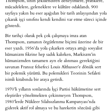
Thompson, sınıfı şekillendiren deneyimlere, pratiklere,
mücadelelere, geleneklere ve kültüre odaklandı. 900
sayfaya yakın bu eser aşağıdan bir tarih anlayışından yola
çıkarak işçi sınıfını kendi kendini var etme süreci içinde
gösterdi.
Bir tarihçi olarak pek çok çalışmaya imza atan
Thompson, zamanın örgütlenme biçimi üzerine de bir
eser yazdı. 1956’da yola çıkarken ortaya attığı sosyalist
hümanizm fikrine hep sadık kalırken, Markiszm’in
hümanizmden tamamen ayrı ele alınması gerektiğini
savunan Fransız felsefeci Louis Althusser’e dönük sert
bir polemik yürüttü. Bu polemikleri Teorinin Sefaleti
isimli kitabında bir araya getirdi.
1970’li yılların sonlarında İşçi Partisi hükümetine sert
eleştiriler yöneltmekten çekinmeyen Thompson,
1980’lerde Nükleer Silahsızlanma Kampanyası’nda
giderek aktif rol almaya ve bu hareketin sözcüsü gibi