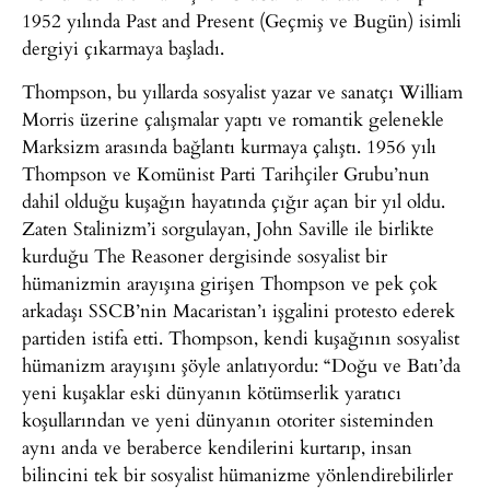
1952 yılında Past and Present (Geçmiş ve Bugün) isimli
dergiyi çıkarmaya başladı.
Thompson, bu yıllarda sosyalist yazar ve sanatçı William
Morris üzerine çalışmalar yaptı ve romantik gelenekle
Marksizm arasında bağlantı kurmaya çalıştı. 1956 yılı
Thompson ve Komünist Parti Tarihçiler Grubu’nun
dahil olduğu kuşağın hayatında çığır açan bir yıl oldu.
Zaten Stalinizm’i sorgulayan, John Saville ile birlikte
kurduğu The Reasoner dergisinde sosyalist bir
hümanizmin arayışına girişen Thompson ve pek çok
arkadaşı SSCB’nin Macaristan’ı işgalini protesto ederek
partiden istifa etti. Thompson, kendi kuşağının sosyalist
hümanizm arayışını şöyle anlatıyordu: “Doğu ve Batı’da
yeni kuşaklar eski dünyanın kötümserlik yaratıcı
koşullarından ve yeni dünyanın otoriter sisteminden
aynı anda ve beraberce kendilerini kurtarıp, insan
bilincini tek bir sosyalist hümanizme yönlendirebilirler