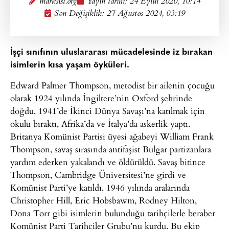
marksist.org
Yayın tarihi:
24 Eylül 2020, 10:14
Son Değişiklik: 27 Ağustos 2024, 03:19
İşçi sınıfının uluslararası mücadelesinde iz bırakan
isimlerin kısa yaşam öyküleri.
Edward Palmer Thompson, metodist bir ailenin çocuğu
olarak 1924 yılında İngiltere’nin Oxford şehrinde
doğdu. 1941’de İkinci Dünya Savaşı’na katılmak için
okulu bıraktı, Afrika’da ve İtalya’da askerlik yaptı.
Britanya Komünist Partisi üyesi ağabeyi William Frank
Thompson, savaş sırasında antifaşist Bulgar partizanlara
yardım ederken yakalandı ve öldürüldü. Savaş bitince
Thompson, Cambridge Üniversitesi’ne girdi ve
Komünist Parti’ye katıldı. 1946 yılında aralarında
Christopher Hill, Eric Hobsbawm, Rodney Hilton,
Dona Torr gibi isimlerin bulunduğu tarihçilerle beraber
Komünist Parti Tarihçiler Grubu’nu kurdu. Bu ekip