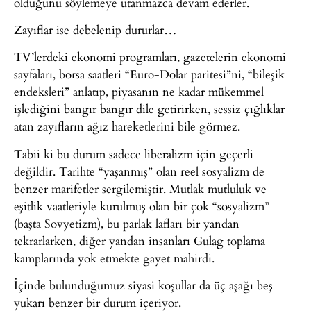
olduğunu söylemeye utanmazca devam ederler.
Zayıflar ise debelenip dururlar…
TV’lerdeki ekonomi programları, gazetelerin ekonomi
sayfaları, borsa saatleri “Euro-Dolar paritesi”ni, “bileşik
endeksleri” anlatıp, piyasanın ne kadar mükemmel
işlediğini bangır bangır dile getirirken, sessiz çığlıklar
atan zayıfların ağız hareketlerini bile görmez.
Tabii ki bu durum sadece liberalizm için geçerli
değildir. Tarihte “yaşanmış” olan reel sosyalizm de
benzer marifetler sergilemiştir. Mutlak mutluluk ve
eşitlik vaatleriyle kurulmuş olan bir çok “sosyalizm”
(başta Sovyetizm), bu parlak lafları bir yandan
tekrarlarken, diğer yandan insanları Gulag toplama
kamplarında yok etmekte gayet mahirdi.
İçinde bulunduğumuz siyasi koşullar da üç aşağı beş
yukarı benzer bir durum içeriyor.