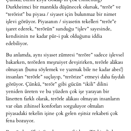
Durkheimci bir mantıkla düşünecek olursak, “terör” ve
“terörist” bu piyasa / siyaset için bulunmaz bir nimet
işlevi görüyor. Piyasanın / siyasetin tekelleri “terör”e
işaret ederek, “terörün” sunduğu “işlev” sayesinde,
kendisinin ne kadar pür-i pak olduğunu iddia
edebiliyor.
Bu anlamda, aynı siyaset zümresi “teröre” sadece işlevsel
bakarken, terörden meşruiyet devşirirken, terörle alâkası
olmayan (bunu söylemek ve yazmak bile ne kadar abes!)
insanları “terörle” suçlayıp, “terörize” etmeyi daha faydalı
görüyor. Çünkü, “terör” gibi gücün “ikili” dilini
yeniden üreten ve bu yüzden çok işe yarayan bir
lânetten farklı olarak, terörle alâkası olmayan insanların
var olan zihinsel konforları sorguluyor olmaları
piyasadaki tekelin işine çok gelen eşitsiz rekabeti çok
fena bozuyor.