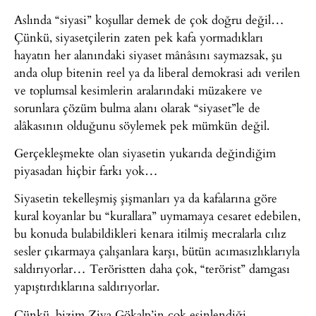
Aslında “siyasi” koşullar demek de çok doğru değil…
Çünkü, siyasetçilerin zaten pek kafa yormadıkları
hayatın her alanındaki siyaset mânâsını saymazsak, şu
anda olup bitenin reel ya da liberal demokrasi adı verilen
ve toplumsal kesimlerin aralarındaki müzakere ve
sorunlara çözüm bulma alanı olarak “siyaset”le de
alâkasının olduğunu söylemek pek mümkün değil.
Gerçekleşmekte olan siyasetin yukarıda değindiğim
piyasadan hiçbir farkı yok…
Siyasetin tekelleşmiş şişmanları ya da kafalarına göre
kural koyanlar bu “kurallara” uymamaya cesaret edebilen,
bu konuda bulabildikleri kenara itilmiş mecralarla cılız
sesler çıkarmaya çalışanlara karşı, bütün acımasızlıklarıyla
saldırıyorlar… Teröristten daha çok, “terörist” damgası
yapıştırdıklarına saldırıyorlar.
Çünkü, bizim Ziya Gökalp’in çok esinlendiği