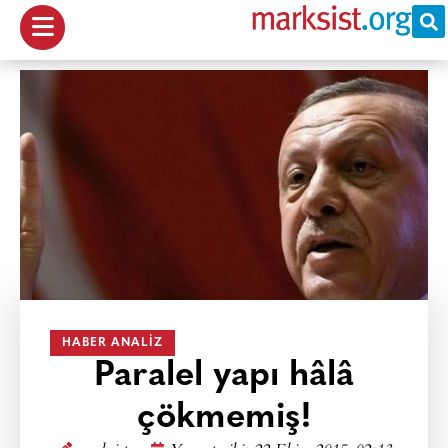
HABER ANALIZ
Paralel yapı hâlâ
çökmemiş!