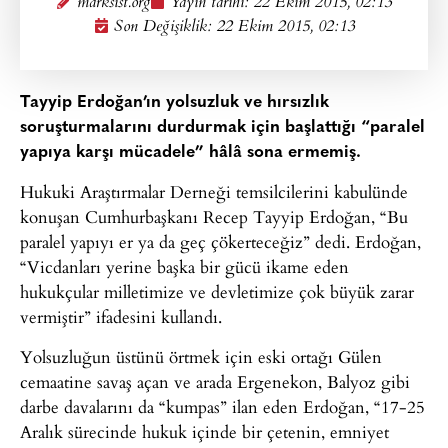
marksist.org
Yayın tarihi:
22 Ekim 2015, 02:13
Son Değişiklik: 22 Ekim 2015, 02:13
Tayyip Erdoğan’ın yolsuzluk ve hırsızlık
soruşturmalarını durdurmak için başlattığı “paralel
yapıya karşı mücadele” hâlâ sona ermemiş.
Hukuki Araştırmalar Derneği temsilcilerini kabulünde
konuşan Cumhurbaşkanı Recep Tayyip Erdoğan, “Bu
paralel yapıyı er ya da geç çökerteceğiz” dedi. Erdoğan,
“Vicdanları yerine başka bir gücü ikame eden
hukukçular milletimize ve devletimize çok büyük zarar
vermiştir” ifadesini kullandı.
Yolsuzluğun üstünü örtmek için eski ortağı Gülen
cemaatine savaş açan ve arada Ergenekon, Balyoz gibi
darbe davalarını da “kumpas” ilan eden Erdoğan, “17-25
Aralık sürecinde hukuk içinde bir çetenin, emniyet