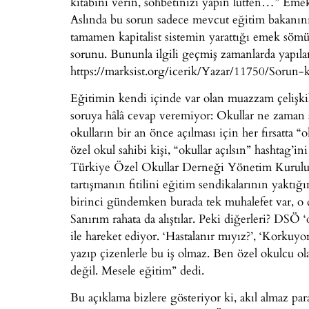
kitabını verin, sohbetinizi yapın lütfen…” Emek 
Aslında bu sorun sadece mevcut eğitim bakanının
tamamen kapitalist sistemin yarattığı emek sömür
sorunu. Bununla ilgili geçmiş zamanlarda yapılan
https://marksist.org/icerik/Yazar/11750/Sorun-
Eğitimin kendi içinde var olan muazzam çelişkil
soruya hâlâ cevap veremiyor: Okullar ne zaman aç
okulların bir an önce açılması için her fırsatta 
özel okul sahibi kişi, “okullar açılsın” hashtag’
Türkiye Özel Okullar Derneği Yönetim Kurulu Ba
tartışmanın fitilini eğitim sendikalarının yaktı
birinci gündemken burada tek muhalefet var, o d
Sanırım rahata da alıştılar. Peki diğerleri? DSÖ ‘o
ile hareket ediyor. ‘Hastalanır mıyız?’, ‘Korkuy
yazıp çizenlerle bu iş olmaz. Ben özel okulcu 
değil. Mesele eğitim” dedi.
Bu açıklama bizlere gösteriyor ki, akıl almaz pa