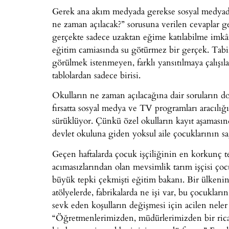
Gerek ana akım medyada gerekse sosyal medyada 
ne zaman açılacak?” sorusuna verilen cevaplar g
gerçekte sadece uzaktan eğime katılabilme imkânı
eğitim camiasında su götürmez bir gerçek. Tabi
görülmek istenmeyen, farklı yansıtılmaya çalışı
tablolardan sadece birisi.
Okulların ne zaman açılacağına dair soruların do
fırsatta sosyal medya ve TV programları aracılığıy
sürüklüyor. Çünkü özel okulların kayıt aşamasın
devlet okuluna giden yoksul aile çocuklarının sağ
Geçen haftalarda çocuk işçiliğinin en korkunç 
acımasızlarından olan mevsimlik tarım işçisi çoc
büyük tepki çekmişti eğitim bakanı. Bir ülkenin 
atölyelerde, fabrikalarda ne işi var, bu çocuklar
sevk eden koşulların değişmesi için acilen neler
“Öğretmenlerimizden, müdürlerimizden bir rica