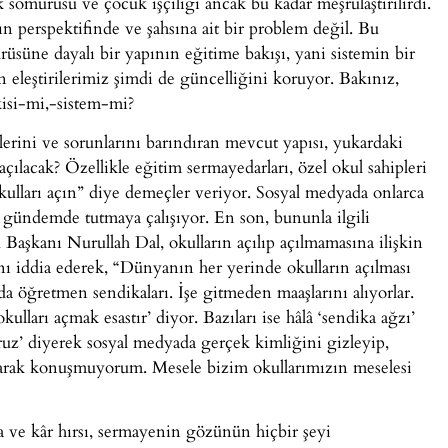
sömürüsü ve çocuk işçiliği ancak bu kadar meşrulaştırılırdı.
 perspektifinde ve şahsına ait bir problem değil. Bu
üsüne dayalı bir yapının eğitime bakışı, yani sistemin bir
 eleştirilerimiz şimdi de güncelliğini koruyor. Bakınız,
kisi-mi,-sistem-mi?
erini ve sorunlarını barındıran mevcut yapısı, yukardaki
ılacak? Özellikle eğitim sermayedarları, özel okul sahipleri
“okulları açın” diye demeçler veriyor. Sosyal medyada onlarca
ini gündemde tutmaya çalışıyor. En son, bununla ilgili
şkanı Nurullah Dal, okulların açılıp açılmamasına ilişkin
ğını iddia ederek, “Dünyanın her yerinde okulların açılması
a öğretmen sendikaları. İşe gitmeden maaşlarını alıyorlar.
kulları açmak esastır’ diyor. Bazıları ise hâlâ ‘sendika ağzı’
oruz’ diyerek sosyal medyada gerçek kimliğini gizleyip,
olarak konuşmuyorum. Mesele bizim okullarımızın meselesi
ra ve kâr hırsı, sermayenin gözünün hiçbir şeyi