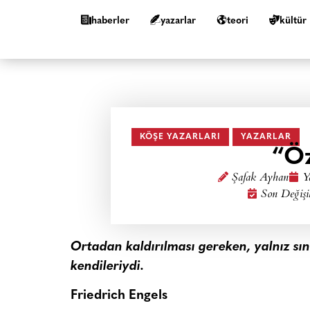
haberler
yazarlar
teori
kültür
KÖŞE YAZARLARI
YAZARLAR
“Öz
Şafak Ayhan
Y
Son Değişi
Ortadan kaldırılması gereken, yalnız sınıf 
kendileriydi.
Friedrich Engels