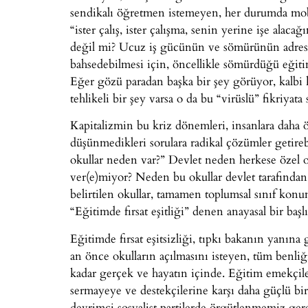
sendikalı öğretmen istemeyen, her durumda mo
“ister çalış, ister çalışma, senin yerine işe alac
değil mi? Ucuz iş gücünün ve sömürünün adresi
bahsedebilmesi için, öncellikle sömürdüğü eğit
Eğer gözü paradan başka bir şey görüyor, kalbi 
tehlikeli bir şey varsa o da bu “virüslü” fikriyata
Kapitalizmin bu kriz dönemleri, insanlara daha 
düşünmedikleri sorulara radikal çözümler getirebi
okullar neden var?” Devlet neden herkese özel ok
ver(e)miyor? Neden bu okullar devlet tarafından
belirtilen okullar, tamamen toplumsal sınıf konu
“Eğitimde fırsat eşitliği” denen anayasal bir başlı
Eğitimde fırsat eşitsizliği, tıpkı bakanın yanına 
an önce okulların açılmasını isteyen, tüm benliğ
kadar gerçek ve hayatın içinde. Eğitim emekçiler
sermayeye ve destekçilerine karşı daha güçlü bi
devrimci sosyalist partilerde örgütlenmemiz gere