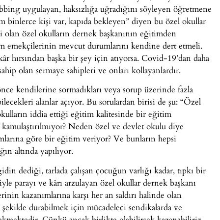
bbing uygulayan, haksızlığa uğradığını söyleyen öğretmene
ağım binlerce kişi var, kapıda bekleyen” diyen bu özel okullar
 olan özel okulların dernek başkanının eğitimden
im emekçilerinin mevcut durumlarını kendine dert etmeli.
kâr hırsından başka bir şey için atıyorsa. Covid-19’dan daha
 sahip olan sermaye sahipleri ve onları kollayanlardır.
önce kendilerine sormadıkları veya sorup üzerinde fazla
lecekleri alanlar açıyor. Bu sorulardan birisi de şu: “Özel
ulların iddia ettiği eğitim kalitesinde bir eğitim
 kamulaştırılmıyor? Neden özel ve devlet okulu diye
mlarına göre bir eğitim veriyor? Ve bunların hepsi
ğın altında yapılıyor.
gidin dediği, tarlada çalışan çocuğun varlığı kadar, tıpkı bir
iyle parayı ve kârı arzulayan özel okullar dernek başkanı
inin kazanımlarına karşı her an saldırı halinde olan
r şekilde durabilmek için mücadeleci sendikalarda ve
kmektedir. Çünkü ancak birlikte olabilirsek kazanabiliriz.