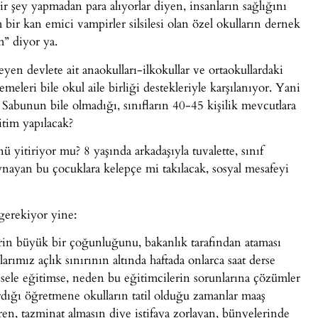
şey yapmadan para alıyorlar diyen, insanların sağlığını
 bir kan emici vampirler silsilesi olan özel okulların dernek
m” diyor ya.
en devlete ait anaokulları-ilkokullar ve ortaokullardaki
leri bile okul aile birliği destekleriyle karşılanıyor. Yani
Sabunun bile olmadığı, sınıfların 40-45 kişilik mevcutlara
itim yapılacak?
yitiriyor mu? 8 yaşında arkadaşıyla tuvalette, sınıf
nayan bu çocuklara kelepçe mi takılacak, sosyal mesafeyi
gerekiyor yine:
rin büyük bir çoğunluğunu, bakanlık tarafından ataması
ımız açlık sınırının altında haftada onlarca saat derse
esele eğitimse, neden bu eğitimcilerin sorunlarına çözümler
rdığı öğretmene okulların tatil olduğu zamanlar maaş
en, tazminat almasın diye istifaya zorlayan, bünyelerinde