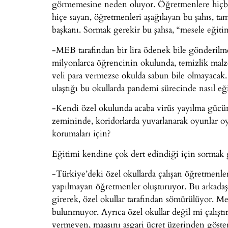
görmemesine neden oluyor. Öğretmenlere hiçbir 
hiçe sayan, öğretmenleri aşağılayan bu şahıs, tam
başkanı. Sormak gerekir bu şahsa, “mesele eğiti
-MEB tarafından bir lira ödenek bile gönderilmey
milyonlarca öğrencinin okulunda, temizlik malzeme
veli para vermezse okulda sabun bile olmayacak. 
ulaştığı bu okullarda pandemi sürecinde nasıl eğ
-Kendi özel okulunda acaba virüs yayılma gücünü 
zemininde, koridorlarda yuvarlanarak oyunlar oy
korumaları için?
Eğitimi kendine çok dert edindiği için sormak 
-Türkiye’deki özel okullarda çalışan öğretmenle
yapılmayan öğretmenler oluşturuyor. Bu arkadaşlar
girerek, özel okullar tarafından sömürülüyor. M
bulunmuyor. Ayrıca özel okullar değil mi çalıştı
vermeyen, maaşını asgari ücret üzerinden göster