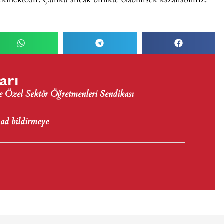
arı
e Özel Sektör Öğretmenleri Sendikası
had bildirmeye