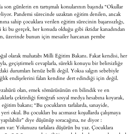
son günlerin en tartışmalı konularının başında “Okullar
eliyor. Pandemi sürecinde uzaktan eğitim denilen, ancak
na sahip çocuklara verilen eğitim sürecinin başarısızlığı,
i ki bu gerçek, her konuda olduğu gibi iktidar kanadından
lan, üzerinde bunun için mesailer harcanan pembe
ğal olarak muhatabı Milli Eğitim Bakanı. Fakat kendisi, her
la, geçiştirmeli cevaplarla, sürekli konuyu bir belirsizliğe
daki durumları henüz belli değil. Yoksa salgın sebebiyle
lık endişelerini falan kendine dert edindiği için değil.
tezahürü olan, emek sömürüsünün en bilindik ve en
uklarla çektirdiği fotoğrafı sosyal medya hesabına koyarak,
eğitim bakanı; “Bu çocukların tarlalarda, sanayide,
ın yeri okul. Bu çocukları bu acımasız koşullarda çalışmaya
 yapılabilir” diye düşünüp soracağına, ne diyor :
m var: Yolunuzu tarlalara düşürün bu yaz. Çocuklara