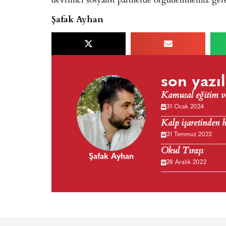
Şafak Ayhan
son yazıl
Kamusal eğitim v
31 Ocak 2024
Kalp işaretinden 
31 Temmuz 2023
Okul Tıraşı
Şafak Ayhan
28 Aralık 2022