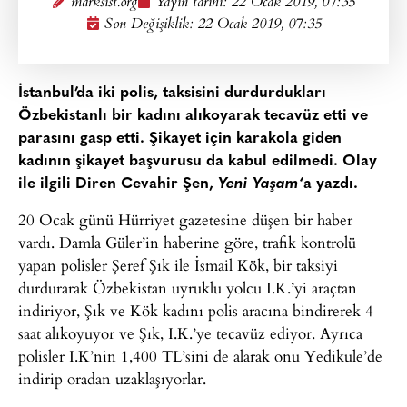
marksist.org
Yayın tarihi:
22 Ocak 2019, 07:35
Son Değişiklik: 22 Ocak 2019, 07:35
İstanbul’da iki polis, taksisini durdurdukları
Özbekistanlı bir kadını alıkoyarak tecavüz etti ve
parasını gasp etti. Şikayet için karakola giden
kadının şikayet başvurusu da kabul edilmedi. Olay
ile ilgili Diren Cevahir Şen,
Yeni Yaşam
‘a yazdı.
20 Ocak günü Hürriyet gazetesine düşen bir haber
vardı. Damla Güler’in haberine göre, trafik kontrolü
yapan polisler Şeref Şık ile İsmail Kök, bir taksiyi
durdurarak Özbekistan uyruklu yolcu I.K.’yi araçtan
indiriyor, Şık ve Kök kadını polis aracına bindirerek 4
saat alıkoyuyor ve Şık, I.K.’ye tecavüz ediyor. Ayrıca
polisler I.K’nin 1,400 TL’sini de alarak onu Yedikule’de
indirip oradan uzaklaşıyorlar.