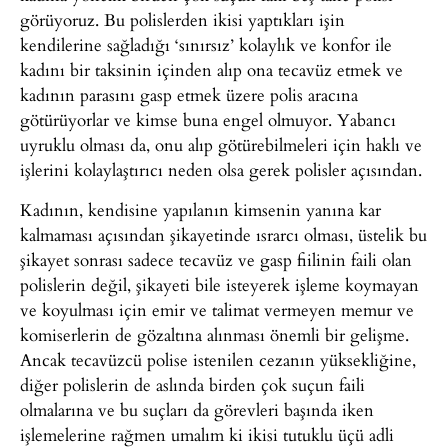
görüyoruz. Bu polislerden ikisi yaptıkları işin
kendilerine sağladığı ‘sınırsız’ kolaylık ve konfor ile
kadını bir taksinin içinden alıp ona tecavüz etmek ve
kadının parasını gasp etmek üzere polis aracına
götürüyorlar ve kimse buna engel olmuyor. Yabancı
uyruklu olması da, onu alıp götürebilmeleri için haklı ve
işlerini kolaylaştırıcı neden olsa gerek polisler açısından.
Kadının, kendisine yapılanın kimsenin yanına kar
kalmaması açısından şikayetinde ısrarcı olması, üstelik bu
şikayet sonrası sadece tecavüz ve gasp fiilinin faili olan
polislerin değil, şikayeti bile isteyerek işleme koymayan
ve koyulması için emir ve talimat vermeyen memur ve
komiserlerin de gözaltına alınması önemli bir gelişme.
Ancak tecavüzcü polise istenilen cezanın yüksekliğine,
diğer polislerin de aslında birden çok suçun faili
olmalarına ve bu suçları da görevleri başında iken
işlemelerine rağmen umalım ki ikisi tutuklu üçü adli