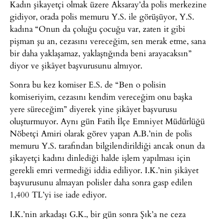
Kadın şikayetçi olmak üzere Aksaray’da polis merkezine
gidiyor, orada polis memuru Y.S. ile görüşüyor, Y.S.
kadına “Onun da çoluğu çocuğu var, zaten it gibi
pişman şu an, cezasını vereceğim, sen merak etme, sana
bir daha yaklaşamaz, yaklaştığında beni arayacaksın”
diyor ve şikâyet başvurusunu almıyor.
Sonra bu kez komiser E.S. de “Ben o polisin
komiseriyim, cezasını kendim vereceğim onu başka
yere süreceğim” diyerek yine şikâyet başvurusu
oluşturmuyor. Aynı gün Fatih İlçe Emniyet Müdürlüğü
Nöbetçi Amiri olarak görev yapan A.B.’nin de polis
memuru Y.S. tarafından bilgilendirildiği ancak onun da
şikayetçi kadını dinlediği halde işlem yapılması için
gerekli emri vermediği iddia ediliyor. I.K.’nin şikâyet
başvurusunu almayan polisler daha sonra gasp edilen
1,400 TL’yi ise iade ediyor.
I.K.’nin arkadaşı G.K., bir gün sonra Şık’a ne ceza