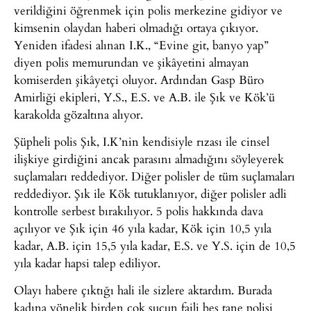
verildiğini öğrenmek için polis merkezine gidiyor ve
kimsenin olaydan haberi olmadığı ortaya çıkıyor.
Yeniden ifadesi alınan I.K., “Evine git, banyo yap”
diyen polis memurundan ve şikâyetini almayan
komiserden şikâyetçi oluyor. Ardından Gasp Büro
Amirliği ekipleri, Y.S., E.S. ve A.B. ile Şık ve Kök’ü
karakolda gözaltına alıyor.
Şüpheli polis Şık, I.K’nin kendisiyle rızası ile cinsel
ilişkiye girdiğini ancak parasını almadığını söyleyerek
suçlamaları reddediyor. Diğer polisler de tüm suçlamaları
reddediyor. Şık ile Kök tutuklanıyor, diğer polisler adli
kontrolle serbest bırakılıyor. 5 polis hakkında dava
açılıyor ve Şık için 46 yıla kadar, Kök için 10,5 yıla
kadar, A.B. için 15,5 yıla kadar, E.S. ve Y.S. için de 10,5
yıla kadar hapsi talep ediliyor.
Olayı habere çıktığı hali ile sizlere aktardım. Burada
kadına yönelik birden çok suçun faili beş tane polisi