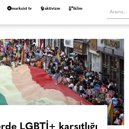
marksist tv
aktivizm
i̇klim
erde LGBTİ+ karşıtlığı