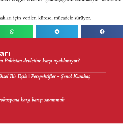
kları için verilen küresel mücadele sürüyor.
arı
n Pakistan devletine karşı ayaklanıyor?
hsel Bir Eşik | Perspektifler - Şenol Karakaş
ovokasyona karşı barışı savunmak