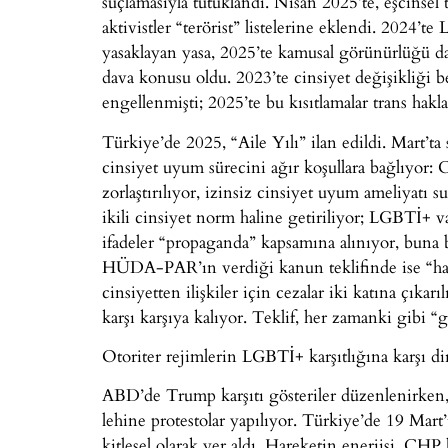
suçlamasıyla tutuklandı. Nisan 2025’te, eşcinse
aktivistler “terörist” listelerine eklendi. 2024’
yasaklayan yasa, 2025’te kamusal görünürlüğü da
dava konusu oldu. 2023’te cinsiyet değişikliği b
engellenmişti; 2025’te bu kısıtlamalar trans haklar
Türkiye’de 2025, “Aile Yılı” ilan edildi. Mart’ta
cinsiyet uyum sürecini ağır koşullara bağlıyor: C
zorlaştırılıyor, izinsiz cinsiyet uyum ameliyatı 
ikili cinsiyet norm haline getiriliyor; LGBTİ+ 
ifadeler “propaganda” kapsamına alınıyor, buna ba
HÜDA-PAR’ın verdiği kanun teklifinde ise “hay
cinsiyetten ilişkiler için cezalar iki katına çıkar
karşı karşıya kalıyor. Teklif, her zamanki gibi “
Otoriter rejimlerin LGBTİ+ karşıtlığına karşı d
ABD’de Trump karşıtı gösteriler düzenlenirken
lehine protestolar yapılıyor. Türkiye’de 19 Mart’
kitlesel olarak yer aldı. Hareketin enerjisi, C