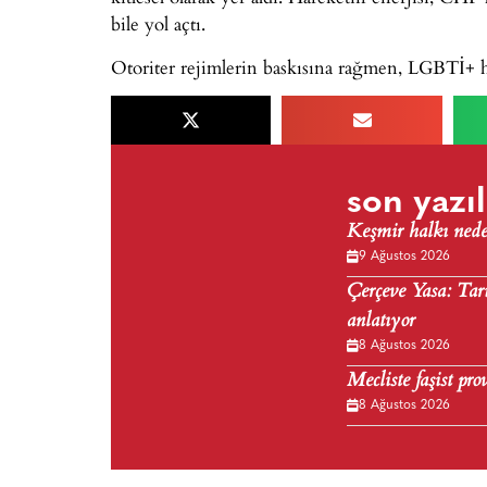
bile yol açtı.
Otoriter rejimlerin baskısına rağmen, LGBTİ+ ha
son yazıl
Keşmir halkı nede
9 Ağustos 2026
Çerçeve Yasa: Tari
anlatıyor
8 Ağustos 2026
Mecliste faşist pr
8 Ağustos 2026