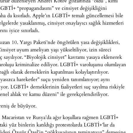
l turlar düzenleyen Andrei Kotov gözaltında “öldü”, kimi
te LGBTİ+ “propagandasını” ve cinsiyet değişikliğini
ha da kısıtladı. Apple’ın LGBTİ+ temalı güncellemesi bile
elgelerde yasaklanmış, cinsiyet onaylayıcı sağlık hizmetleri
ını iyice sınırladı.
 sızan 10. Yargı Paketi’nde öngörülen yasa değişiklikleri,
insiyet uyum ameliyatı yaşı yükseltiliyor, izin süreci
suç sayılıyor. “Biyolojik cinsiyet” kavramı yasaya eklenerek
varoluşu kriminalize ediliyor. LGBTİ+ varoluşunu olumlayan
ğlı olarak derneklerin kapatılması kolaylaştırılıyor.
asızca hareketler” suçu yeniden tanımlanıyor; aynı
ılıyor. LGBTİ+ derneklerinin faaliyetleri suç sayılma riskiyle
genel ahlak ve kamu düzeni” ile gerekçelendiriliyor.
ireniş de büyüyor.
, Macaristan ve Rusya’da ağır koşullara rağmen LGBTİ+
taki yüz binlerin katıldığı protestolarda LGBTİ+’lar da
HP lideri Özgür Özel’in “gökkuşağının teminatıyız” demesine