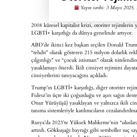
Yayın tarihi:
3 Mayıs 2025, 
2008 küresel kapitalist krizi, otoriter rejimleri
LGBTİ+ karşıtlığı da dünya genelinde artıyor.
ABD’de ikinci kez başkan seçilen Donald Trump,
“tehdit” olarak gösteren 215 milyon dolarlık rek
çılgınlığı” ve “çocuk istismarı” olarak nitelendir
yasaklamayı önerdi. İkili cinsiyet rejimini dayat
cinsiyetlerini tanıyacağını açıkladı.
Trump’ın LGBTİ+ karşıtlığı, diğer otoriter rejim
Fidesz’in üçte iki çoğunluğu ve aşırı sağın des
Onur Yürüyüşü) yasaklayan ve yalnızca ikili cins
tanıma sistemleriyle katılımcıların cezalandırılma
Rusya’da 2023’te Yüksek Mahkeme’nin “uluslarara
artırdı. Gökkuşağı bayrağı gibi semboller suç sayıl