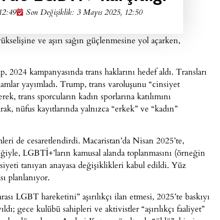
12:49
Son Değişiklik: 3 Mayıs 2025, 12:50
n yükselişine ve aşırı sağın güçlenmesine yol açarken,
 2024 kampanyasında trans haklarını hedef aldı. Transları
lamlar yayımladı. Trump, trans varoluşunu “cinsiyet
erek, trans sporcuların kadın sporlarına katılımını
arak, nüfus kayıtlarında yalnızca “erkek” ve “kadın”
leri de cesaretlendirdi. Macaristan’da Nisan 2025’te,
teğiyle, LGBTİ+’ların kamusal alanda toplanmasını (örneğin
iyeti tanıyan anayasa değişiklikleri kabul edildi. Yüz
sı planlanıyor.
sı LGBT hareketini” aşırılıkçı ilan etmesi, 2025’te baskıyı
dı; gece kulübü sahipleri ve aktivistler “aşırılıkçı faaliyet”