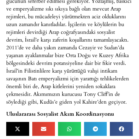
gücünün seferber edilmesi gerekiyor. Yozlaşmış, baskıcı
ve emperyalizme sıkı sıkıya bağlı olan mevcut Arap
rejimleri, bu mücadeleyi yürütmekten aciz olduklarını
uzun zamandır kanıtladılar. İşçilerin ve köylülerin bu
rejimleri devirdiği Arap coğrafyasındaki sosyalist
devrim, İsrail’e karşı zaferin koşullarını tamamlayacaktı.
2011’de ve daha yakın zamanda Cezayir ve Sudan’da
yaşanan ayaklanmalar bize Orta Doğu ve Kuzey Afrika
bölgesindeki devrim potansiyeline dair bir fikir verdi.
İsrail’in Filistinlilere karşı yürüttüğü vahşi intikam
savaşının Batı emperyalizmi için yarattığı tehlikelerden
önemli biri de, Arap kitlelerini yeniden sokaklara
çekmesidir. Akımımızın kurucusu Tony Cliff’in de
söylediği gibi, Kudüs’e giden yol Kahire’den geçiyor.
Uluslararası Sosyalist Akım Koordinasyonu