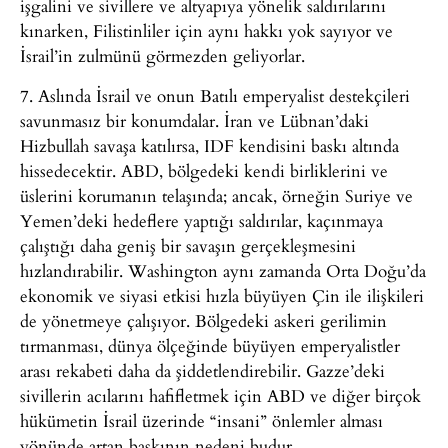
işgalini ve sivillere ve altyapıya yönelik saldırılarını
kınarken, Filistinliler için aynı hakkı yok sayıyor ve
İsrail’in zulmünü görmezden geliyorlar.
7. Aslında İsrail ve onun Batılı emperyalist destekçileri
savunmasız bir konumdalar. İran ve Lübnan’daki
Hizbullah savaşa katılırsa, IDF kendisini baskı altında
hissedecektir. ABD, bölgedeki kendi birliklerini ve
üslerini korumanın telaşında; ancak, örneğin Suriye ve
Yemen’deki hedeflere yaptığı saldırılar, kaçınmaya
çalıştığı daha geniş bir savaşın gerçekleşmesini
hızlandırabilir. Washington aynı zamanda Orta Doğu’da
ekonomik ve siyasi etkisi hızla büyüyen Çin ile ilişkileri
de yönetmeye çalışıyor. Bölgedeki askeri gerilimin
tırmanması, dünya ölçeğinde büyüyen emperyalistler
arası rekabeti daha da şiddetlendirebilir. Gazze’deki
sivillerin acılarını hafifletmek için ABD ve diğer birçok
hükümetin İsrail üzerinde “insani” önlemler alması
yönünde artan baskının nedeni budur.