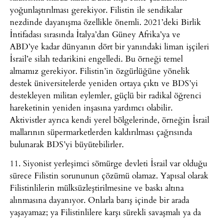
yoğunlaştırılması gerekiyor. Filistin ile sendikalar
nezdinde dayanışma özellikle önemli. 2021’deki Birlik
İntifadası sırasında İtalya’dan Güney Afrika’ya ve
ABD’ye kadar dünyanın dört bir yanındaki liman işçileri
İsrail’e silah tedarikini engelledi. Bu örneği temel
almamız gerekiyor. Filistin’in özgürlüğüne yönelik
destek üniversitelerde yeniden ortaya çıktı ve BDS’yi
destekleyen militan eylemler, güçlü bir radikal öğrenci
hareketinin yeniden inşasına yardımcı olabilir.
Aktivistler ayrıca kendi yerel bölgelerinde, örneğin İsrail
mallarının süpermarketlerden kaldırılması çağrısında
bulunarak BDS’yi büyütebilirler.
11. Siyonist yerleşimci sömürge devleti İsrail var olduğu
sürece Filistin sorununun çözümü olamaz. Yapısal olarak
Filistinlilerin mülksüzleştirilmesine ve baskı altına
alınmasına dayanıyor. Onlarla barış içinde bir arada
yaşayamaz; ya Filistinlilere karşı sürekli savaşmalı ya da