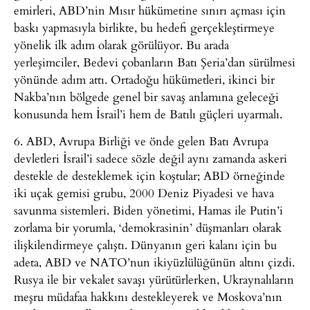
emirleri, ABD’nin Mısır hükümetine sınırı açması için
baskı yapmasıyla birlikte, bu hedefi gerçekleştirmeye
yönelik ilk adım olarak görülüyor. Bu arada
yerleşimciler, Bedevi çobanların Batı Şeria’dan sürülmesi
yönünde adım attı. Ortadoğu hükümetleri, ikinci bir
Nakba’nın bölgede genel bir savaş anlamına geleceği
konusunda hem İsrail’i hem de Batılı güçleri uyarmalı.
6. ABD, Avrupa Birliği ve önde gelen Batı Avrupa
devletleri İsrail’i sadece sözle değil aynı zamanda askeri
destekle de desteklemek için koştular; ABD örneğinde
iki uçak gemisi grubu, 2000 Deniz Piyadesi ve hava
savunma sistemleri. Biden yönetimi, Hamas ile Putin’i
zorlama bir yorumla, ‘demokrasinin’ düşmanları olarak
ilişkilendirmeye çalıştı. Dünyanın geri kalanı için bu
adeta, ABD ve NATO’nun ikiyüzlülüğünün altını çizdi.
Rusya ile bir vekalet savaşı yürütürlerken, Ukraynalıların
meşru müdafaa hakkını destekleyerek ve Moskova’nın