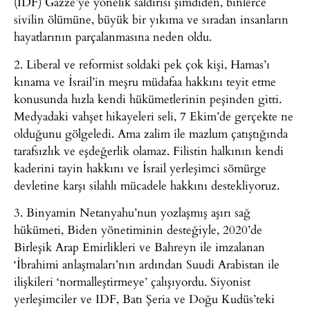
(IDF) Gazze’ye yönelik saldırısı şimdiden, binlerce
sivilin ölümüne, büyük bir yıkıma ve sıradan insanların
hayatlarının parçalanmasına neden oldu.
2. Liberal ve reformist soldaki pek çok kişi, Hamas’ı
kınama ve İsrail’in meşru müdafaa hakkını teyit etme
konusunda hızla kendi hükümetlerinin peşinden gitti.
Medyadaki vahşet hikayeleri seli, 7 Ekim’de gerçekte ne
olduğunu gölgeledi. Ama zalim ile mazlum çatıştığında
tarafsızlık ve eşdeğerlik olamaz. Filistin halkının kendi
kaderini tayin hakkını ve İsrail yerleşimci sömürge
devletine karşı silahlı mücadele hakkını destekliyoruz.
3. Binyamin Netanyahu’nun yozlaşmış aşırı sağ
hükümeti, Biden yönetiminin desteğiyle, 2020’de
Birleşik Arap Emirlikleri ve Bahreyn ile imzalanan
‘İbrahimi anlaşmaları’nın ardından Suudi Arabistan ile
ilişkileri ‘normalleştirmeye’ çalışıyordu. Siyonist
yerleşimciler ve IDF, Batı Şeria ve Doğu Kudüs’teki