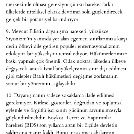
merkezinde olması gerekiyor çünkü hareket farklı
ülkelerde niteliksel olarak devrimci solu güçlendirecek
gerçek bir potansiyel barındırıyor.
9. Mevcut Filistin dayanışma hareketi, yüzsüzce
Siyonizm’in yanında yer alan egemen sınıflarımıza karşı
derin öfkeyi dile getiren popüler enternasyonalizmin
etkileyici bir yükselişini temsil ediyor. Hükümetlerimize
baskı yapmak çok önemli. Odak noktası ülkeden ülkeye
değişecek, ancak İsrail büyükelçisinin sınır dışı edilmesi
gibi talepler Batılı hükümetleri değişime zorlamanın
somut bir yöntemini sağlayabilir.
10. Dayanışmanın sadece sokaklarda ifade edilmesi
gerekmiyor. Kitlesel gösteriler, doğrudan ve toplumsal
eylemle ve örgütlü işçi sınıfı gücünün savunulmasıyla
güçlendirilmelidir. Boykot, Tecrit ve Yaptırımlar
hareketi (BDS) son yıllarda artan bir ölçüde devletin
saldırısına maruz kaldı. Bunu inşa etme çabalarının