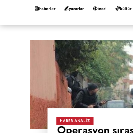
haberler
yazarlar
teori
kültür
HABER ANALIZ
Operasyon sıras