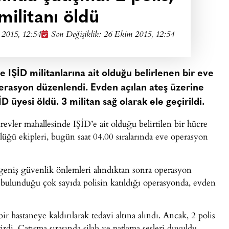
militanı öldü
2015, 12:54
Son Değişiklik: 26 Ekim 2015, 12:54
 IŞİD militanlarına ait olduğu belirlenen bir eve
operasyon düzenlendi. Evden açılan ateş üzerine
 üyesi öldü. 3 militan sağ olarak ele geçirildi.
evler mahallesinde IŞİD’e ait olduğu belirtilen bir hücre
ğü ekipleri, bugün saat 04.00 sıralarında eve operasyon
 geniş güvenlik önlemleri alındıktan sonra operasyon
da bulunduğu çok sayıda polisin katıldığı operasyonda, evden
r hastaneye kaldırılarak tedavi altına alındı. Ancak, 2 polis
i. Çatışma sırasında silah ve patlama sesleri duyuldu.