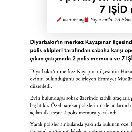
7 IŞİD 
marksist.org
Yayın tarihi:
26 Ekim 
Diyarbakır’ın merkez Kayapınar ilçesinde
polis ekipleri tarafından sabaha karşı 
çıkan çatışmada 2 polis memuru ve 7 IŞİD
Diyarbakır’ın merkez Kayapınar ilçesi’nin Huzur
evinin bulunduğunu belirleyen Emniyet Müdürlü
düzenledi.
Evin bulunduğu sokak üzerinde zırhllı araçlarla
başlatıldı. Özel harekât polislerinin de araların
açılan ilk ateşte 2 polis memuru yaralandı.
Yaralı polisler ambulansla yakında bulunan özel bi
de yapılan tüm müdahaleye rağmen yaşamını yitird