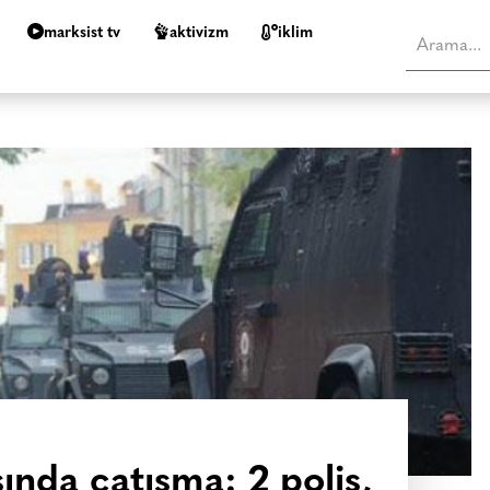
marksist tv
aktivizm
i̇klim
ında çatışma: 2 polis,