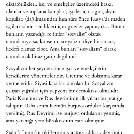
diktatörlükleri, işçi ve emekçiler üzerindeki baskı,
idamlar ve toplama kampları, işçiler için ağır çalışma
koşulları (dağılmasından kısa süre önce Rusya’da maden
işçileri sabun istedikleri için grevler yapmıştı)… Bütün
bunların yaşandığı rejimler “sosyalist” olarak
tanımlanıyorsa, kimsenin sosyalizm diye bir amacı,
hedefi olamaz elbet. Ama bunları “sosyalizm” olarak
tanımlamak biraz garip değil mi?
Sosyalizm her şeyden önce işçi ve emekçilerin
kendilerini yönetmeleridir. Üretime ve dolaşıma karar
vermeleridir. Siyasî kararları almalarıdır. Sosyalizm,
çalışan yığınlar için yepyeni bir demokrasi olmalıdır.
Paris Komünü ve Rus devriminin ilk yılları bu pratiğe
sahiptir. Daha sonra Komün burjuva orduları karşısında
yenilmiş, Rus Devrimi ise burjuva ordularını yenmiş,
ama yarattığı yeni bürokrasinin esiri olmuştur.
Stalin’i Lenin’in fikirlerinin yarattığı iddiası, devrimin