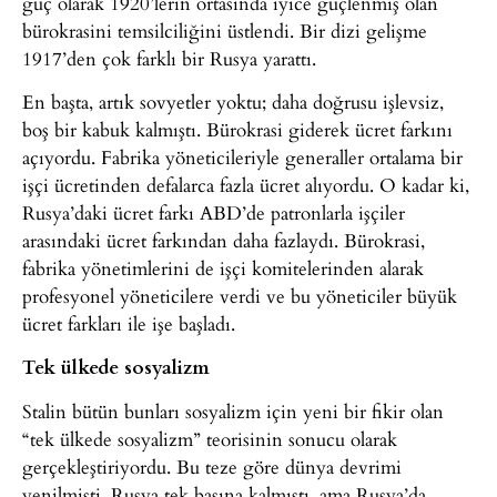
güç olarak 1920’lerin ortasında iyice güçlenmiş olan
bürokrasini temsilciliğini üstlendi. Bir dizi gelişme
1917’den çok farklı bir Rusya yarattı.
En başta, artık sovyetler yoktu; daha doğrusu işlevsiz,
boş bir kabuk kalmıştı. Bürokrasi giderek ücret farkını
açıyordu. Fabrika yöneticileriyle generaller ortalama bir
işçi ücretinden defalarca fazla ücret alıyordu. O kadar ki,
Rusya’daki ücret farkı ABD’de patronlarla işçiler
arasındaki ücret farkından daha fazlaydı. Bürokrasi,
fabrika yönetimlerini de işçi komitelerinden alarak
profesyonel yöneticilere verdi ve bu yöneticiler büyük
ücret farkları ile işe başladı.
Tek ülkede sosyalizm
Stalin bütün bunları sosyalizm için yeni bir fikir olan
“tek ülkede sosyalizm” teorisinin sonucu olarak
gerçekleştiriyordu. Bu teze göre dünya devrimi
yenilmişti, Rusya tek başına kalmıştı, ama Rusya’da