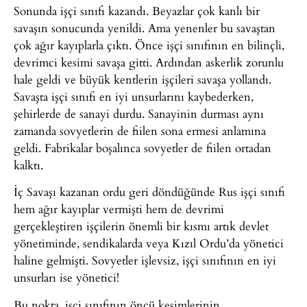
Sonunda işçi sınıfı kazandı. Beyazlar çok kanlı bir
savaşın sonucunda yenildi. Ama yenenler bu savaştan
çok ağır kayıplarla çıktı. Önce işçi sınıfının en bilinçli,
devrimci kesimi savaşa gitti. Ardından askerlik zorunlu
hale geldi ve büyük kentlerin işçileri savaşa yollandı.
Savaşta işçi sınıfı en iyi unsurlarını kaybederken,
şehirlerde de sanayi durdu. Sanayinin durması aynı
zamanda sovyetlerin de fiilen sona ermesi anlamına
geldi. Fabrikalar boşalınca sovyetler de fiilen ortadan
kalktı.
İç Savaşı kazanan ordu geri döndüğünde Rus işçi sınıfı
hem ağır kayıplar vermişti hem de devrimi
gerçekleştiren işçilerin önemli bir kısmı artık devlet
yönetiminde, sendikalarda veya Kızıl Ordu’da yönetici
haline gelmişti. Sovyetler işlevsiz, işçi sınıfının en iyi
unsurları ise yönetici!
Bu nokta, işçi sınıfının öncü kesimlerinin