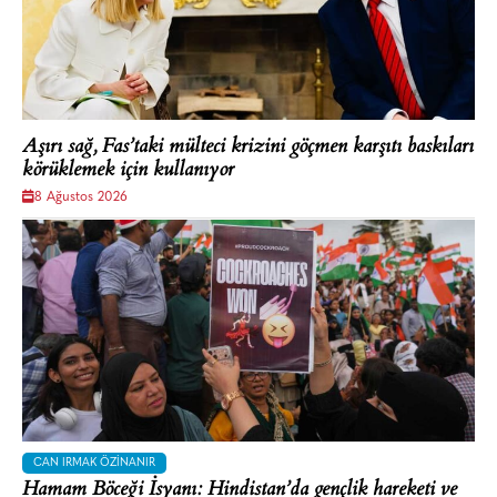
Aşırı sağ, Fas’taki mülteci krizini göçmen karşıtı baskıları
körüklemek için kullanıyor
8 Ağustos 2026
CAN IRMAK ÖZINANIR
Hamam Böceği İsyanı: Hindistan’da gençlik hareketi ve