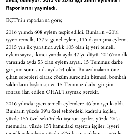
amaç ediniyor. 2015 ve 2016 İşçi Sınıfı Eylemleri
Raporlarını yayınladı.
EÇT’nin raporlarına göre;
2016 yılında 608 eylem tespit edildi. Bunların 420’si
işyeri temelli, 177’si genel eylem, 11’i dayanışma eylemi.
2015 yılı ilk yarısında aylık 105 olan iş yeri temelli
eylem sayısı, ikinci yarıda ayda 47’ye düştü. 2016’nın ilk
yarısında ayda 53 olan eylem sayısı, 15 Temmuz darbe
girişimi sonrasında ayda 34 oldu. Bu azalmaların öne
çıkan sebepleri olarak çözüm sürecinin bitmesi, bombalı
saldırıların başlaması ve 15 Temmuz darbe girişimi
sonrası ilan edilen OHAL’i saymak gerekir.
2016 yılında işyeri temelli eylemlere 46 bin işçi katıldı.
Bunların yüzde 39’u özel sektördeki kadrolu işçiler,
yüzde 15’i özel sektördeki taşeron işçiler, yüzde 26’sı
memurlar, yüzde 15’i kamudaki taşeron işçiler. İşyeri
temelli eylemlerin yüzde 52’si basın açıklaması, yüzde