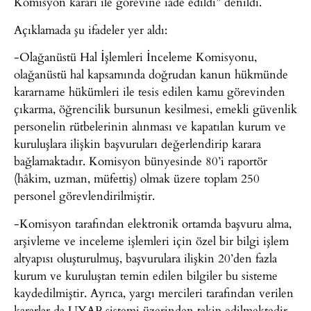
Komisyon kararı ile görevine iade edildi” denildi.
Açıklamada şu ifadeler yer aldı:
-Olağanüstü Hal İşlemleri İnceleme Komisyonu,
olağanüstü hal kapsamında doğrudan kanun hükmünde
kararname hükümleri ile tesis edilen kamu görevinden
çıkarma, öğrencilik bursunun kesilmesi, emekli güvenlik
personelin rütbelerinin alınması ve kapatılan kurum ve
kuruluşlara ilişkin başvuruları değerlendirip karara
bağlamaktadır. Komisyon bünyesinde 80’i raportör
(hâkim, uzman, müfettiş) olmak üzere toplam 250
personel görevlendirilmiştir.
-Komisyon tarafından elektronik ortamda başvuru alma,
arşivleme ve inceleme işlemleri için özel bir bilgi işlem
altyapısı oluşturulmuş, başvurulara ilişkin 20’den fazla
kurum ve kuruluştan temin edilen bilgiler bu sisteme
kaydedilmiştir. Ayrıca, yargı mercileri tarafından verilen
kararlar da UYAP sistemi üzerinden takip edilmektedir.