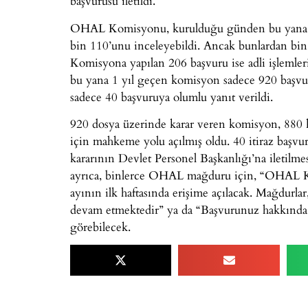
başvurusu iletildi.
OHAL Komisyonu, kurulduğu günden bu yana, bi
bin 110’unu inceleyebildi. Ancak bunlardan bin 
Komisyona yapılan 206 başvuru ise adli işleml
bu yana 1 yıl geçen komisyon sadece 920 başvuru
sadece 40 başvuruya olumlu yanıt verildi.
920 dosya üzerinde karar veren komisyon, 880 kiş
için mahkeme yolu açılmış oldu. 40 itiraz başvur
kararının Devlet Personel Başkanlığı’na iletilm
ayrıca, binlerce OHAL mağduru için, “OHAL K
ayının ilk haftasında erişime açılacak. Mağdurl
devam etmektedir” ya da “Başvurunuz hakkında ve
görebilecek.