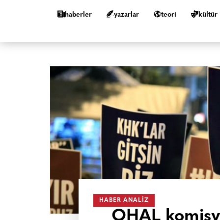
haberler
yazarlar
teori
kültür
HABER ANALIZ
OHAL komisyo