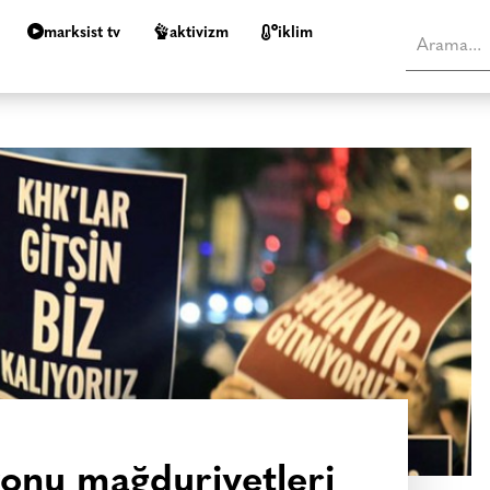
marksist tv
aktivizm
i̇klim
nu mağduriyetleri