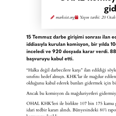
gi
marksist.org
Yayın tarihi:
20 Ocak
15 Temmuz darbe girişimi sonrası ilan e
iddiasıyla kurulan komisyon, bir yılda 1
inceledi ve 920 dosyada karar verdi. 8
başvuruyu kabul etti.
“Halka değil darbecilere karşı” ilan edildiği söy
sınıfını hedef almıştı. KHK’lar ile mağdur edile
olduğunu kabul ederek bunları gidermek için bir
Ancak bu komisyon da mağduriyetleri gidermiy
OHAL KHK’leri ile birlikte 107 bin 175 kamu gö
idari tedbir kararı alındı. Bünyesindeki 80’i ra