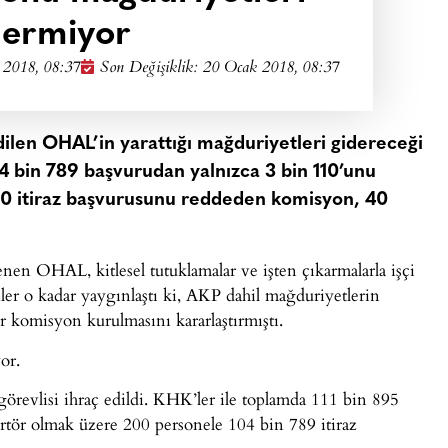
dermiyor
 2018, 08:37
Son Değişiklik: 20 Ocak 2018, 08:37
dilen OHAL’in yarattığı mağduriyetleri gidereceği
04 bin 789 başvurudan yalnızca 3 bin 110’unu
80 itiraz başvurusunu reddeden komisyon, 40
lenen OHAL, kitlesel tutuklamalar ve işten çıkarmalarla işçi
nler o kadar yaygınlaştı ki, AKP dahil mağduriyetlerin
 komisyon kurulmasını kararlaştırmıştı.
or.
revlisi ihraç edildi. KHK’ler ile toplamda 111 bin 895
portör olmak üzere 200 personele 104 bin 789 itiraz