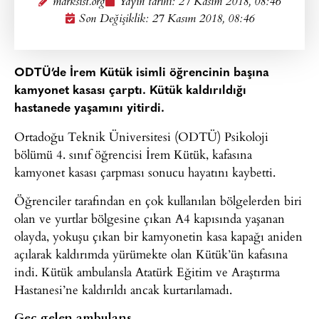
marksist.org
Yayın tarihi:
27 Kasım 2018, 08:46
Son Değişiklik: 27 Kasım 2018, 08:46
ODTÜ’de İrem Kütük isimli öğrencinin başına
kamyonet kasası çarptı. Kütük kaldırıldığı
hastanede yaşamını yitirdi.
Ortadoğu Teknik Üniversitesi (ODTÜ) Psikoloji
bölümü 4. sınıf öğrencisi İrem Kütük, kafasına
kamyonet kasası çarpması sonucu hayatını kaybetti.
Öğrenciler tarafından en çok kullanılan bölgelerden biri
olan ve yurtlar bölgesine çıkan A4 kapısında yaşanan
olayda, yokuşu çıkan bir kamyonetin kasa kapağı aniden
açılarak kaldırımda yürümekte olan Kütük’ün kafasına
indi. Kütük ambulansla Atatürk Eğitim ve Araştırma
Hastanesi’ne kaldırıldı ancak kurtarılamadı.
Geç gelen ambulans