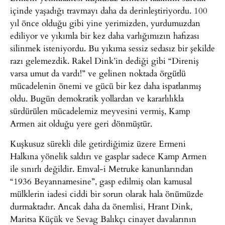
içinde yaşadığı travmayı daha da derinleştiriyordu. 100
yıl önce olduğu gibi yine yerimizden, yurdumuzdan
ediliyor ve yıkımla bir kez daha varlığımızın hafızası
silinmek isteniyordu. Bu yıkıma sessiz sedasız bir şekilde
razı gelemezdik. Rakel Dink’in dediği gibi “Direniş
varsa umut da vardı!” ve gelinen noktada örgütlü
mücadelenin önemi ve gücü bir kez daha ispatlanmış
oldu. Bugün demokratik yollardan ve kararlılıkla
sürdürülen mücadelemiz meyvesini vermiş, Kamp
Armen ait olduğu yere geri dönmüştür.
Kuşkusuz sürekli dile getirdiğimiz üzere Ermeni
Halkına yönelik saldırı ve gasplar sadece Kamp Armen
ile sınırlı değildir. Emval-i Metruke kanunlarından
“1936 Beyannamesine”, gasp edilmiş olan kamusal
mülklerin iadesi ciddi bir sorun olarak hala önümüzde
durmaktadır. Ancak daha da önemlisi, Hrant Dink,
Maritsa Küçük ve Sevag Balıkçı cinayet davalarının