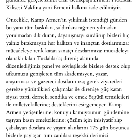
Kilisesi Vakfına yani Ermeni halkına iade edilmiştir.
Öncelikle, Kamp Armen’in yıkılmak istendiği günden
bu yana tüm baskılara, saldırılara rağmen yılmadan
yorulmadan dik duran, dayanışmayı sürdürüp bizleri hiç
yalnız bırakmayan her halktan ve inançtan dostlarımıza;
mücadeleye renk katan sanatçı dostlarımıza; mücadeleyi
olanaklı kılan Tuzlalılar’a; direniş alanında
düzenlediğimiz panel ve söyleşilerde bizlere destek olup
ufkumuzu genişleten tüm akademisyen, yazar,
araştırmacı ve gazeteci dostlarımıza; gerek ziyaretleri
gerekse yürüttükleri çalışmalar ile direnişe güç katan
siyasi parti, dernek, sendika ve emek örgütü temsilcileri
ile milletvekillerine; desteklerini esirgemeyen Kamp
Armen yetişenlerine; konuyu kamuyounun gündemine
taşıyan basın emekçilerine; çözüm için inisiyatif alıp
çabalayan dostlara ve yaşam alanlarını 175 gün boyunca
bizlerle paylaşan tüm canlılara teşekkürlerimizi