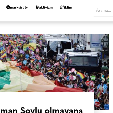
marksist tv
aktivizm
i̇klim
yman Soylu olmayana