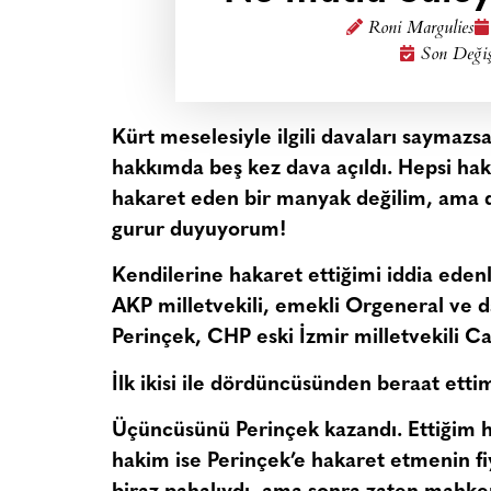
Roni Margulies
Son Değiş
Kürt meselesiyle ilgili davaları saymaz
hakkımda beş kez dava açıldı. Hepsi haka
hakaret eden bir manyak değilim, ama d
gurur duyuyorum!
Kendilerine hakaret ettiğimi iddia edenl
AKP milletvekili, emekli Orgeneral ve d
Perinçek, CHP eski İzmir milletvekili C
İlk ikisi ile dördüncüsünden beraat etti
Üçüncüsünü Perinçek kazandı. Ettiğim ha
hakim ise Perinçek’e hakaret etmenin fiy