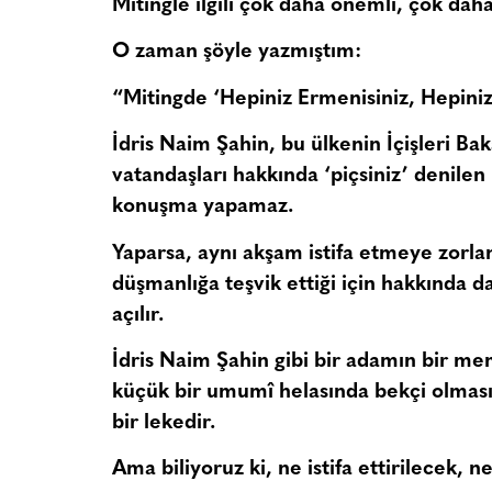
Mitingle ilgili çok daha önemli, çok daha
O zaman şöyle yazmıştım:
“Mitingde ‘Hepiniz Ermenisiniz, Hepiniz 
İdris Naim Şahin, bu ülkenin İçişleri Baka
vatandaşları hakkında ‘piçsiniz’ denile
konuşma yapamaz.
Yaparsa, aynı akşam istifa etmeye zorlan
düşmanlığa teşvik ettiği için hakkında dav
açılır.
İdris Naim Şahin gibi bir adamın bir mem
küçük bir umumî helasında bekçi olması
bir lekedir.
Ama biliyoruz ki, ne istifa ettirilecek, 