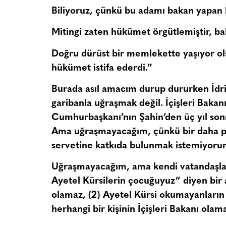
Biliyoruz, çünkü bu adamı bakan yapa
Mitingi zaten hükümet örgütlemiştir, ba
Doğru dürüst bir memlekette yaşıyor olsa
hükümet istifa ederdi.”
Burada asıl amacım durup dururken İdris
garibanla uğraşmak değil. İçişleri Baka
Cumhurbaşkanı’nın Şahin’den üç yıl son
Ama uğraşmayacağım, çünkü bir daha para
servetine katkıda bulunmak istemiyoru
Uğraşmayacağım, ama kendi vatandaşları
Ayetel Kürsilerin çocuğuyuz” diyen bir a
olamaz, (2) Ayetel Kürsi okumayanların İ
herhangi bir kişinin İçişleri Bakanı olam