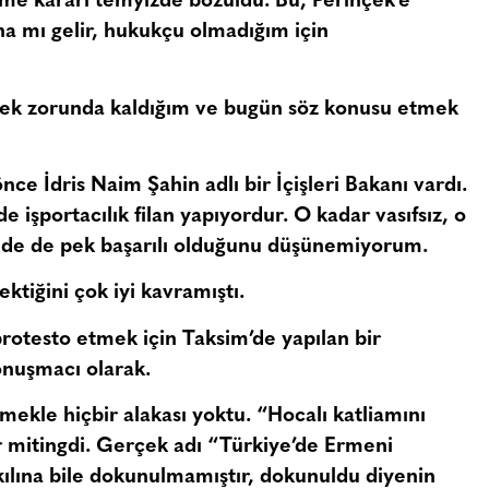
me kararı temyizde bozuldu. Bu, Perinçek’e
a mı gelir, hukukçu olmadığım için
emek zorunda kaldığım ve bugün söz konusu etmek
 önce
İdris Naim Şahin adlı bir İçişleri Bakanı vardı.
e işportacılık filan yapıyordur. O kadar vasıfsız, o
şinde de pek başarılı olduğunu düşünemiyorum.
ktiğini çok iyi kavramıştı.
rotesto etmek için Taksim’de yapılan bir
onuşmacı olarak.
mekle hiçbir alakası yoktu. “Hocalı katliamını
ir mitingdi. Gerçek adı “Türkiye’de Ermeni
 kılına bile dokunulmamıştır, dokunuldu diyenin