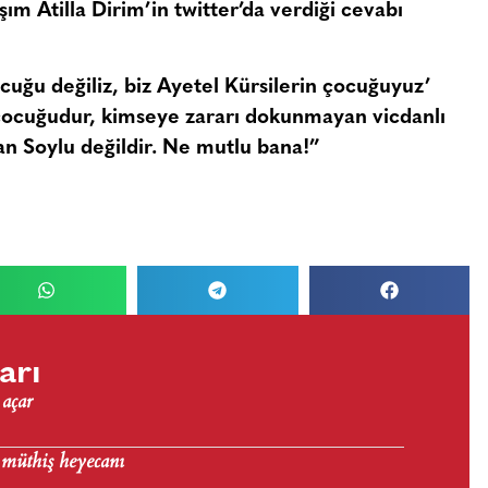
 Atilla Dirim’in twitter’da verdiği cevabı
cuğu değiliz, biz Ayetel Kürsilerin çocuğuyuz’
ocuğudur, kimseye zararı dokunmayan vicdanlı
man Soylu değildir. Ne mutlu bana!”
arı
 açar
 müthiş heyecanı