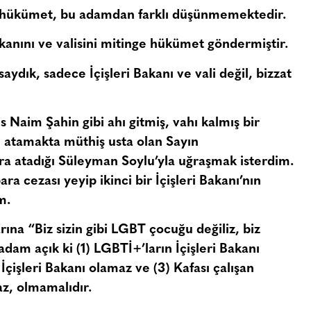
n hükümet, bu adamdan farklı düşünmemektedir.
kanını ve valisini mitinge hükümet göndermiştir.
ydık, sadece İçişleri Bakanı ve vali değil, bizzat
 Naim Şahin gibi ahı gitmiş, vahı kalmış bir
nı atamakta müthiş usta olan Sayın
ra atadığı Süleyman Soylu’yla uğraşmak isterdim.
 cezası yeyip ikinci bir İçişleri Bakanı’nın
m.
na “Biz sizin gibi LGBT çocuğu değiliz, biz
dam açık ki (1) LGBTİ+’ların İçişleri Bakanı
çişleri Bakanı olamaz ve (3) Kafası çalışan
az, olmamalıdır.