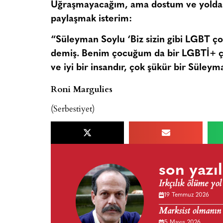
Uğraşmayacağım, ama dostum ve yoldaşım
paylaşmak isterim:
“Süleyman Soylu ‘Biz sizin gibi LGBT ço
demiş. Benim çocuğum da bir LGBTİ+ ç
ve iyi bir insandır, çok şükür bir Süley
Roni Margulies
(Serbestiyet)
son yazıl
Irkçılık ölüme yol
19 Temmuz 2026
Marksist olmanın
5 Mayıs 2026