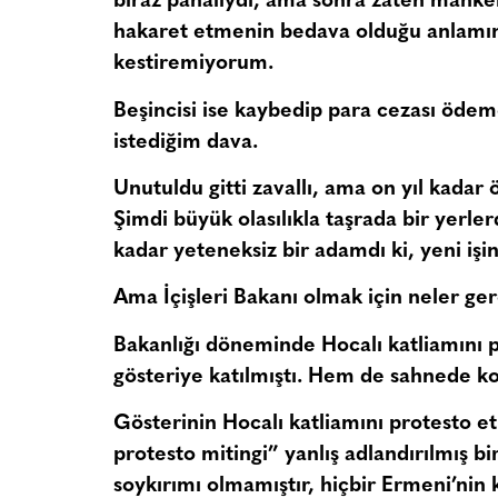
biraz pahalıydı, ama sonra zaten mahke
hakaret etmenin bedava olduğu anlamın
kestiremiyorum.
Beşincisi ise kaybedip para cezası öd
istediğim dava.
Unutuldu gitti zavallı, ama on yıl kadar
Şimdi büyük olasılıkla taşrada bir yerlerd
kadar yeteneksiz bir adamdı ki, yeni i
Ama İçişleri Bakanı olmak için neler gere
Bakanlığı döneminde Hocalı katliamını p
gösteriye katılmıştı. Hem de sahnede k
Gösterinin Hocalı katliamını protesto et
protesto mitingi” yanlış adlandırılmış b
soykırımı olmamıştır, hiçbir Ermeni’nin