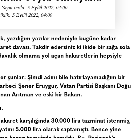
Yayın tarihi:
5 Eylül 2022, 04:00
iklik: 5 Eylül 2022, 04:00
sak, yazdığım yazılar nedeniyle bugüne kadar
ret davası. Takdir edersiniz ki ikide bir sağa sola
avalık olmama yol açan hakaretlerin hepsiyle
er şunlar: Şimdi adını bile hatırlayamadığım bir
arbeci Şener Eruygur, Vatan Partisi Başkanı Doğu
anan Arıtman ve eski bir Bakan.
m.
karet karşılığında 30.000 lira tazminat istenmiş,
atını 5.000 lira olarak saptamıştı. Bence yine