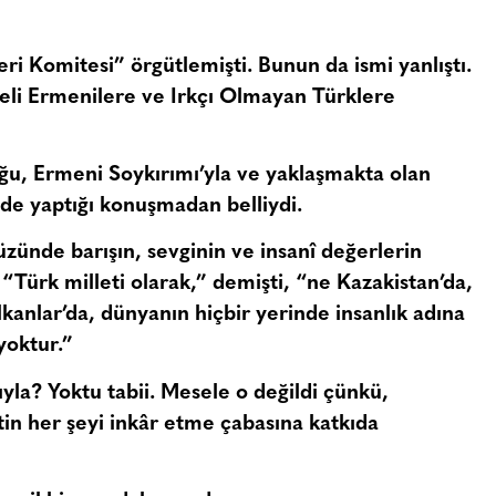
ri Komitesi” örgütlemişti. Bunun da ismi yanlıştı.
eli Ermenilere ve Irkçı Olmayan Türklere
uğu, Ermeni Soykırımı’yla ve yaklaşmakta olan
eride yaptığı konuşmadan belliydi.
zünde barışın, sevginin ve insanî değerlerin
“Türk milleti olarak,” demişti, “ne Kazakistan’da,
kanlar’da, dünyanın hiçbir yerinde insanlık adına
yoktur.”
ıyla? Yoktu tabii. Mesele o değildi çünkü,
in her şeyi inkâr etme çabasına katkıda