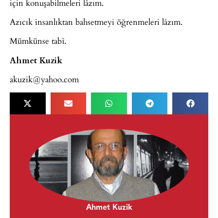
için konuşabilmeleri lâzım.
Azıcık insanlıktan bahsetmeyi öğrenmeleri lâzım.
Mümkünse tabî.
Ahmet Kuzik
akuzik@yahoo.com
Ahmet Kuzik