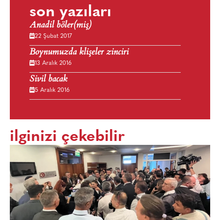
son yazıları
Anadil böler(miş)
22 Şubat 2017
Boynumuzda klişeler zinciri
13 Aralık 2016
Sivil bacak
5 Aralık 2016
ilginizi çekebilir