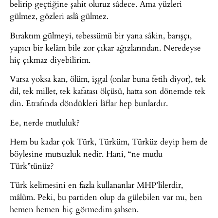
belirip geçtiğine şahit oluruz sâdece. Ama yüzleri
gülmez, gözleri aslâ gülmez.
Bıraktım gülmeyi, tebessümü bir yana sâkin, barışçı,
yapıcı bir kelâm bile zor çıkar ağızlarından. Neredeyse
hiç çıkmaz diyebilirim.
Varsa yoksa kan, ölüm, işgal (onlar buna fetih diyor), tek
dil, tek millet, tek kafatası ölçüsü, hatta son dönemde tek
din. Etrafında döndükleri lâflar hep bunlardır.
Ee, nerde mutluluk?
Hem bu kadar çok Türk, Türküm, Türküz deyip hem de
böylesine mutsuzluk nedir. Hani, “ne mutlu
Türk”tünüz?
Türk kelimesini en fazla kullananlar MHP’lilerdir,
mâlûm. Peki, bu partiden olup da gülebilen var mı, ben
hemen hemen hiç görmedim şahsen.