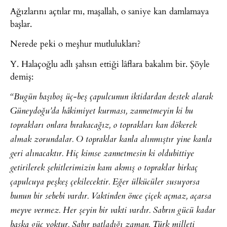
Ağızlarını açtılar mı, maşallah, o saniye kan damlamaya
başlar.
Nerede peki o meşhur mutlulukları?
Y. Halaçoğlu adlı şahsın ettiği lâflara bakalım bir. Şöyle
demiş:
“Bugün başıboş üç-beş çapulcunun iktidardan destek alarak
Güneydoğu’da hâkimiyet kurması, zannetmeyin ki bu
toprakları onlara bırakacağız, o toprakları kan dökerek
almak zorundalar. O topraklar kanla alınmıştır yine kanla
geri alınacaktır. Hiç kimse zannetmesin ki oldubittiye
getirilerek şehitlerimizin kanı akmış o topraklar birkaç
çapulcuya peşkeş çekilecektir. Eğer ülkücüler susuyorsa
bunun bir sebebi vardır. Vaktinden önce çiçek açmaz, açarsa
meyve vermez. Her şeyin bir vakti vardır. Sabrın gücü kadar
başka güç yoktur. Sabır patladığı zaman, Türk milleti