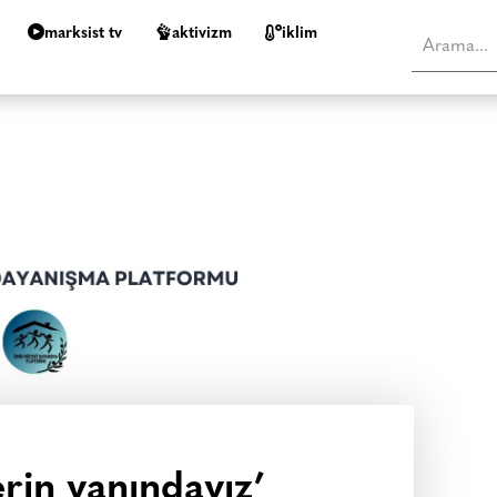
marksist tv
aktivizm
i̇klim
erin yanındayız’