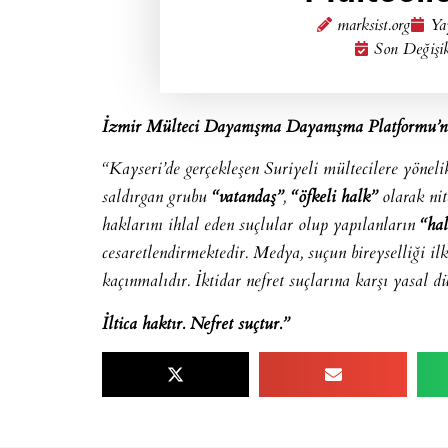
marksist.org
Ya
Son Değişi
İzmir Mülteci Dayanışma Dayanışma Platformu’n
“Kayseri’de gerçekleşen Suriyeli mültecilere yönelik
saldırgan grubu
“vatandaş”
,
“öfkeli halk”
olarak nit
haklarını ihlal eden suçlular olup yapılanların
“hal
cesaretlendirmektedir. Medya, suçun bireyselliği il
kaçınmalıdır. İktidar nefret suçlarına karşı yasal 
İltica haktır. Nefret suçtur.”