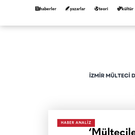
haberler
yazarlar
teori
kültür
HABER ANALIZ
‘Mültecil