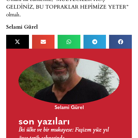
GELDİNİZ, BU TOPRAKLAR HEPİMİZE YETER”
olmalı.
Selami Gürel
Selami Gürel
son yazıları
İki ülke ve bir mukayese: Faşizm yüz yıl