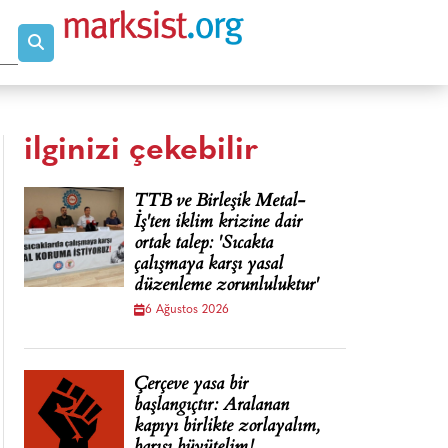
ilginizi çekebilir
TTB ve Birleşik Metal-
İş'ten iklim krizine dair
ortak talep: 'Sıcakta
çalışmaya karşı yasal
düzenleme zorunluluktur'
6 Ağustos 2026
Çerçeve yasa bir
başlangıçtır: Aralanan
kapıyı birlikte zorlayalım,