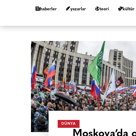
haberler
yazarlar
teori
kültür
DÜNYA
Moskova’da on