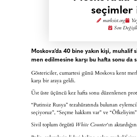
seçimler 
marksist.org
Yay
Son Değişik
Moskova’da 40 bine yakın kişi, muhalif s
men edilmesine karşı bu hafta sonu da s
Göstericiler, cumartesi günü Moskova kent merke
karşı bir araya geldi.
Üst üste üçüncü kez hafta sonu düzenlenen prot
“Putinsiz Rusya” tezahüratında bulunan eylemci
seçiyoruz”, “Seçme hakkım var” ve “Öfkeliyim” sl
Sivil toplum örgütü
‘ın aktardığın
White Counter