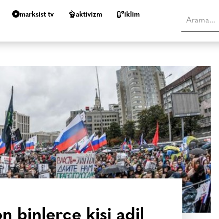
marksist tv
aktivizm
i̇klim
 binlerce kişi adil