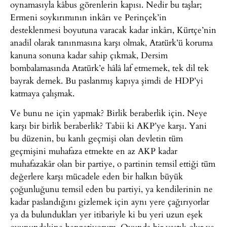
oynamasıyla kâbus görenlerin kapısı. Nedir bu taşlar;
Ermeni soykırımının inkârı ve Perinçek’in
desteklenmesi boyutuna varacak kadar inkârı, Kürtçe’nin
anadil olarak tanınmasına karşı olmak, Atatürk’ü koruma
kanuna sonuna kadar sahip çıkmak, Dersim
bombalamasında Atatürk’e hâlâ laf etmemek, tek dil tek
bayrak demek. Bu paslanmış kapıya şimdi de HDP’yi
katmaya çalışmak.
Ve bunu ne için yapmak? Birlik beraberlik için. Neye
karşı bir birlik beraberlik? Tabii ki AKP’ye karşı. Yani
bu düzenin, bu kanlı geçmişi olan devletin tüm
geçmişini muhafaza etmekte en az AKP kadar
muhafazakâr olan bir partiye, o partinin temsil ettiği tüm
değerlere karşı mücadele eden bir halkın büyük
çoğunluğunu temsil eden bu partiyi, ya kendilerinin ne
kadar paslandığını gizlemek için aynı yere çağırıyorlar
ya da bulundukları yer itibariyle ki bu yeri uzun eşek
oyunundakine benzetiyorum. Oyunda bir yastık olur ve