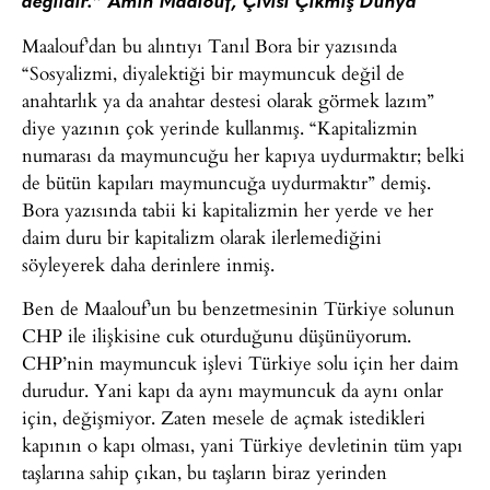
değildir.
”
Amin Maalouf, Çivisi Çıkmış Dünya
Maalouf’dan bu alıntıyı Tanıl Bora bir yazısında
“Sosyalizmi, diyalektiği bir maymuncuk değil de
anahtarlık ya da anahtar destesi olarak görmek lazım”
diye yazının çok yerinde kullanmış. “Kapitalizmin
numarası da maymuncuğu her kapıya uydurmaktır; belki
de bütün kapıları maymuncuğa uydurmaktır” demiş.
Bora yazısında tabii ki kapitalizmin her yerde ve her
daim duru bir kapitalizm olarak ilerlemediğini
söyleyerek daha derinlere inmiş.
Ben de Maalouf’un bu benzetmesinin Türkiye solunun
CHP ile ilişkisine cuk oturduğunu düşünüyorum.
CHP’nin maymuncuk işlevi Türkiye solu için her daim
durudur. Yani kapı da aynı maymuncuk da aynı onlar
için, değişmiyor. Zaten mesele de açmak istedikleri
kapının o kapı olması, yani Türkiye devletinin tüm yapı
taşlarına sahip çıkan, bu taşların biraz yerinden