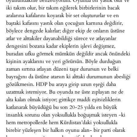
iki takım olur, bir takım eğilerek birbirlerinin bacak
aralarına kafalarını koyarak bir set oluştururlar ve en
baştaki kafasını yastık olan çocuğun karnına değdirir,
böylece dengede kalırlar; diğer ekip de onların üstüne
atlar ve alttakiler dayanabildiği sürece ve atlayanlar
dengesini bozana kadar ekiplerin işlevi değişmez,
buradan ufku görmek mümkün değildir ancak önündeki
kişinin ayaklarını ve yeri görürsün. Böyle durduğun
zaman sırtına atlayan düzeni taşır durursun ve belki
bayrağını da üstüne atarsın ki alttaki durumunun abesliği
gözükmesin. HDP bu araya girip uzun eşeği daha
uzatmak istemiyor. Bu oyunda ne üste zıplayan ne de
alta kalan olmak istiyor; gittikçe maddi eşitsizliklerin
katlanarak büyüdüğü bu son 20-25 yılda en büyük
insanlık sorunu olan yoksullukla boğuşmak isteyen -ki
hem metropollerde hem Kürdistan’daki yoksullukla
birebir yüzleşen bir halkın oyunu alan- bir parti olarak