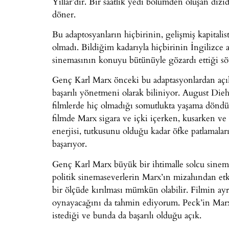
Yıllar’dır. Bir saatlik yedi bölümden oluşan dizi
döner.
Bu adaptosyanların hiçbirinin, gelişmiş kapitali
olmadı. Bildiğim kadarıyla hiçbirinin İngilizce a
sinemasının konuyu bütünüyle gözardı ettiği söy
Genç Karl Marx önceki bu adaptasyonlardan açık
başarılı yönetmeni olarak biliniyor. August Die
filmlerde hiç olmadığı somutlukta yaşama döndür
filmde Marx sigara ve içki içerken, kusarken ve
enerjisi, tutkusunu olduğu kadar öfke patlamala
başarıyor.
Genç Karl Marx büyük bir ihtimalle solcu sinem
politik sinemaseverlerin Marx’ın mizahından etk
bir ölçüde kırılması mümkün olabilir. Filmin ayrı
oynayacağını da tahmin ediyorum. Peck’in Marx’ı
istediği ve bunda da başarılı olduğu açık.