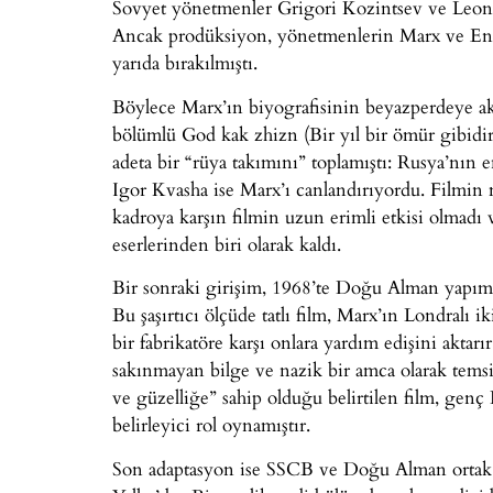
Sovyet yönetmenler Grigori Kozintsev ve Leonid
Ancak prodüksiyon, yönetmenlerin Marx ve Engel
yarıda bırakılmıştı.
Böylece Marx’ın biyografisinin beyazperdeye akt
bölümlü God kak zhizn (Bir yıl bir ömür gibidir)
adeta bir “rüya takımını” toplamıştı: Rusya’nın
Igor Kvasha ise Marx’ı canlandırıyordu. Filmin
kadroya karşın filmin uzun erimli etkisi olmadı
eserlerinden biri olarak kaldı.
Bir sonraki girişim, 1968’te Doğu Alman yapım
Bu şaşırtıcı ölçüde tatlı film, Marx’ın Londralı 
bir fabrikatöre karşı onlara yardım edişini akta
sakınmayan bilge ve nazik bir amca olarak temsil 
ve güzelliğe” sahip olduğu belirtilen film, ge
belirleyici rol oynamıştır.
Son adaptasyon ise SSCB ve Doğu Alman ortak y