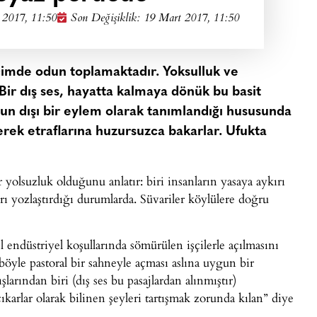
 2017, 11:50
Son Değişiklik: 19 Mart 2017, 11:50
çimde odun toplamaktadır. Yoksulluk ve
ir dış ses, hayatta kalmaya dönük bu basit
nun dışı bir eylem olarak tanımlandığı hususunda
ezerek etraflarına huzursuzca bakarlar. Ufukta
r yolsuzluk olduğunu anlatır: biri insanların yasaya aykırı
ı yozlaştırdığı durumlarda. Süvariler köylülere doğru
 endüstriyel koşullarında sömürülen işçilerle açılmasını
böyle pastoral bir sahneyle açması aslına uygun bir
larından biri (dış ses bu pasajlardan alınmıştır)
karlar olarak bilinen şeyleri tartışmak zorunda kılan” diye