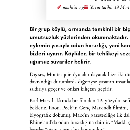
marksist.org
Yayın tarihi:
19 Mart
Bir grup köylü, ormanda temkinli bir bi
umutsuzluk yüzlerinden okunmaktadır. B
eylemin yasayla odun hırsızlığı, yani ka
bizleri uyarır. Köylüler, bir tehlikeyi s
uğursuz süvariler belirir.
Dış ses, Montesquieu’yu alıntılayarak bize iki tü
davrandığı durumlarda diğeriyse yasanın insanlar
saldırıya geçer ve onları kılıçtan geçirir.
Karl Marx hakkında bir filmden 19. yüzyılın sefil
bekleriz. Raoul Peck’in Genç Marx adlı filmini, 
biyografik dokunuş. Marx’ın gazeteciliğe ilk dalış
Rhineland’da odun hırsızlığına dairdir. “Maddi çı
hatırlar “utanç verici bir konumdur”.