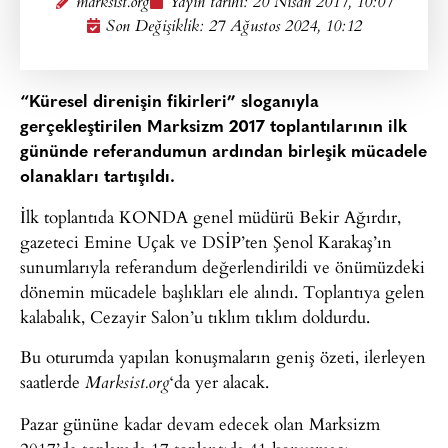
marksist.org
Yayın tarihi:
20 Nisan 2017, 10:07
Son Değişiklik: 27 Ağustos 2024, 10:12
“Küresel direnişin fikirleri” sloganıyla
gerçekleştirilen Marksizm 2017 toplantılarının ilk
gününde referandumun ardından birleşik mücadele
olanakları tartışıldı.
İlk toplantıda KONDA genel müdürü Bekir Ağırdır,
gazeteci Emine Uçak ve DSİP’ten Şenol Karakaş’ın
sunumlarıyla referandum değerlendirildi ve önümüzdeki
dönemin mücadele başlıkları ele alındı. Toplantıya gelen
kalabalık, Cezayir Salon’u tıklım tıklım doldurdu.
Bu oturumda yapılan konuşmaların geniş özeti, ilerleyen
saatlerde
‘da yer alacak.
Marksist.org
Pazar gününe kadar devam edecek olan Marksizm