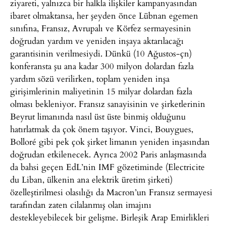
ziyareti, yalnızca bir halkla ilişkiler kampanyasından
ibaret olmaktansa, her şeyden önce Lübnan egemen
sınıfına, Fransız, Avrupalı ve Körfez sermayesinin
doğrudan yardım ve yeniden inşaya aktarılacağı
garantisinin verilmesiydi. Dünkü (10 Ağustos-çn)
konferansta şu ana kadar 300 milyon dolardan fazla
yardım sözü verilirken, toplam yeniden inşa
girişimlerinin maliyetinin 15 milyar dolardan fazla
olması bekleniyor. Fransız sanayisinin ve şirketlerinin
Beyrut limanında nasıl üst üste binmiş olduğunu
hatırlatmak da çok önem taşıyor. Vinci, Bouygues,
Bolloré gibi pek çok şirket limanın yeniden inşasından
doğrudan etkilenecek. Ayrıca 2002 Paris anlaşmasında
da bahsi geçen EdL’nin IMF gözetiminde (Electricite
du Liban, ülkenin ana elektrik üretim şirketi)
özelleştirilmesi olasılığı da Macron’un Fransız sermayesi
tarafından zaten cilalanmış olan imajını
destekleyebilecek bir gelişme. Birleşik Arap Emirlikleri