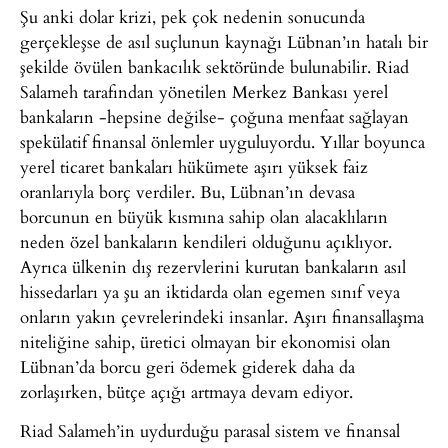
Şu anki dolar krizi, pek çok nedenin sonucunda
gerçekleşse de asıl suçlunun kaynağı Lübnan’ın hatalı bir
şekilde övülen bankacılık sektöründe bulunabilir. Riad
Salameh tarafından yönetilen Merkez Bankası yerel
bankaların -hepsine değilse- çoğuna menfaat sağlayan
spekülatif finansal önlemler uyguluyordu. Yıllar boyunca
yerel ticaret bankaları hükümete aşırı yüksek faiz
oranlarıyla borç verdiler. Bu, Lübnan’ın devasa
borcunun en büyük kısmına sahip olan alacaklıların
neden özel bankaların kendileri olduğunu açıklıyor.
Ayrıca ülkenin dış rezervlerini kurutan bankaların asıl
hissedarları ya şu an iktidarda olan egemen sınıf veya
onların yakın çevrelerindeki insanlar. Aşırı finansallaşma
niteliğine sahip, üretici olmayan bir ekonomisi olan
Lübnan’da borcu geri ödemek giderek daha da
zorlaşırken, bütçe açığı artmaya devam ediyor.
Riad Salameh’in uydurduğu parasal sistem ve finansal