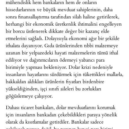
mühendislik hem bankaların hem de onların
hissedarlarının ve büyük mevduat sahiplerinin, daha
sonra finansallaştırma tarafından silah haline getirilerek,
herhangi bir ekonomik üretkenlik ihtimalini engelleyen
bir borcu üstlenerek dikkate değer bir kazanç elde
etmelerini sağladı. Dolayısıyla ekonomi ağır bir şekilde
ithalata dayanıyor. Gıda ürünlerinden tıbbi malzemeye
uzanan bir yelpazedeki hayati malzemelerin tümü ithal
ediliyor ve dağıtımcıların ödemeyi yabancı para
birimiyle yapması bekleniyor. Dolar krizi nedeniyle
insanların hayatlarını sürdürmek için tükettikleri mallarla,
bakkaldan aldıkları ürünlerin fiyatları birdenbire
yükseldiğinden, işçi sınıfı aileleri bu zorlukları
göğüslemeye çalışıyor.
Dahası ticaret bankaları, dolar mevduatlarını korumak
için insanların bankadan çekebildikleri paraya yönelik
olarak da kısıtlamalar getirdiler. Bankalar sadece
çekilecek paraya değil, bu paranın hangi para birimi