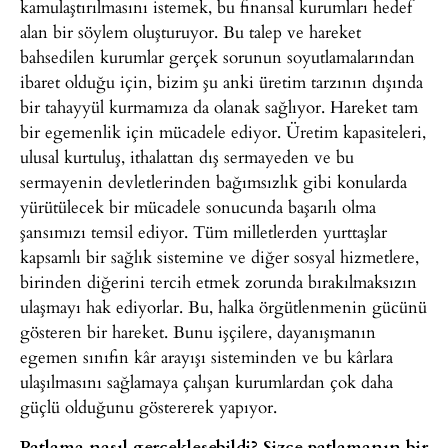
kamulaştırılmasını istemek, bu finansal kurumları hedef
alan bir söylem oluşturuyor. Bu talep ve hareket
bahsedilen kurumlar gerçek sorunun soyutlamalarından
ibaret olduğu için, bizim şu anki üretim tarzının dışında
bir tahayyül kurmamıza da olanak sağlıyor. Hareket tam
bir egemenlik için mücadele ediyor. Üretim kapasiteleri,
ulusal kurtuluş, ithalattan dış sermayeden ve bu
sermayenin devletlerinden bağımsızlık gibi konularda
yürütülecek bir mücadele sonucunda başarılı olma
şansımızı temsil ediyor. Tüm milletlerden yurttaşlar
kapsamlı bir sağlık sistemine ve diğer sosyal hizmetlere,
birinden diğerini tercih etmek zorunda bırakılmaksızın
ulaşmayı hak ediyorlar. Bu, halka örgütlenmenin gücünü
gösteren bir hareket. Bunu işçilere, dayanışmanın
egemen sınıfın kâr arayışı sisteminden ve bu kârlara
ulaşılmasını sağlamaya çalışan kurumlardan çok daha
güçlü olduğunu göstererek yapıyor.
Patlama nasıl gerçekleşebildi? Sizce patlamanın bir