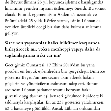
de Beyrut (limanı 25 yıl boyunca işletmek karşılığında)
limanının yeniden inşasını üstlenmeyi önerdi. Bu somut
olarak, Emirlik egemenliğini Akdeniz’e uzatmak ve
önümüzdeki 25 yılda Körfez sermayesinin Lübnan’da
yeniden üretilebileceği bir alan daha bulması anlamına
geliyor.
Sizce son yaşananlar halkı hükümet karşısında
birleştirecek mi, yoksa mezhepçi yapıyı daha da
sağlamlaştırma riski var mı?
Geçtiğimiz Cumartesi, 17 Ekim 2019’dan bu yana
görülen en büyük eylemlerden biri gerçekleşti. Binlerce
gösterici Beyrut’un merkezine akın ederek hakim
güçlerin ve yöneticilerin asılmasını talep etti. Bunun
ardından Lübnan parlamentosunu koruyan farklı
güvenlik aygıtlarının eşi benzeri görülmedik şiddetteki
saldırısıyla karşılaştılar. En az 238 gösterici yaralanırken,
63’ü hastaneye götürüldü. Ancak Lübnan ordusundan