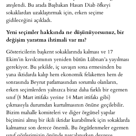
ateşlendi. Bu arada Başbakan Hasan Diab öfkeyi
sokaklardan uzaklaştırmak için, erken seçime
gidileceğini açıkladı.
Yeni seçimler hakkında ne düşünüyorsunuz, bir
değişim yaratma ihtimali var mı?
Göstericilerin başkent sokaklarında kalması ve 17
Ekim’in kıvılcımının yeniden bütün Lübnan’a yayılması
gerekiyor. Bu şekilde, iç savaşın sona ermesinden bu
yana iktidarda kalıp hem ekonomik felaketten hem de
sonrasında Beyrut patlamasından sorumlu olanların,
erken seçimlerden yalnızca biraz daha farklı bir egemen
sınıf (8 Mart ittifakı yerine 14 Mart ittifakı gibi)
çıkmasıyla durumdan kurtulmasının önüne geçilebilir.
Bizim mahalle komiteleri ve diğer örgütsel yapılar
biçimini almış bir ikili iktidar kurabilmek için sokaklarda
kalmamız son derece önemli. Bu örgütlenmeler egemen
sınıf gözlerimizin önünde parçalanırken devreye