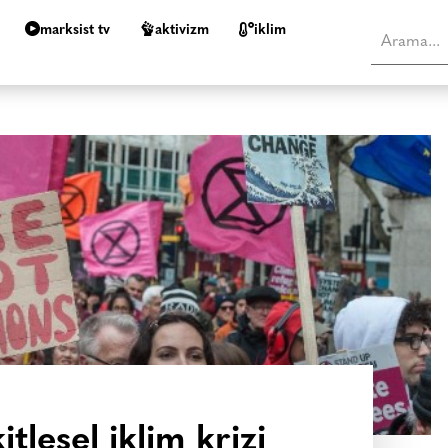
marksist tv
aktivizm
i̇klim
tlesel iklim krizi