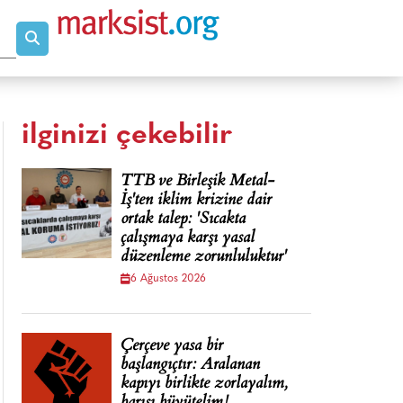
ilginizi çekebilir
TTB ve Birleşik Metal-
İş'ten iklim krizine dair
ortak talep: 'Sıcakta
çalışmaya karşı yasal
düzenleme zorunluluktur'
6 Ağustos 2026
Çerçeve yasa bir
başlangıçtır: Aralanan
kapıyı birlikte zorlayalım,