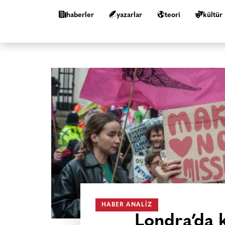
haberler
yazarlar
teori
kültür
HABER ANALIZ
Londra’da ki