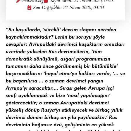
marksist.org
Yayın tarihi:
21 Nisan 2020, 04:01
Son Değişiklik: 21 Nisan 2020, 04:01
“Bu koşullarda, ‘sürekli’ devrim sloganı nereden
kaynaklanmaktadır? Lenin bu soruyu şöyle
cevaplar: Avrupa’daki devrimci kuşakların omuzları
üzerinde yükselen Rus devrimcilerin, ‘tüm
demokratik dönüşümü, asgari programımızın
tamamını daha önce görülmemiş bir bütünlükle’
başaracaklarını ‘hayal etme’ye hakları vardır, ‘… ve
bu başarılırsa … o zaman devrimci yangın
Avrupa’yı saracaktır…. Sırası gelen Avrupa işçi
sınıfı ayaklanacak ve bize ‘nasıl yapılacağını’
gösterecektir; o zaman Avrupa’daki devrimci
yükseliş dönüp Rusya’yı etkileyecek ve birkaç yıllık
devrimci dönem birkaç on yıla yayılacaktır.’ Rus
devriminin bağımsız özü, gelişiminin en yüksek