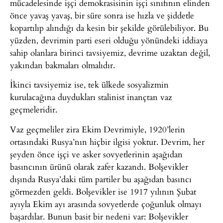
mücadelesinde işçi demokrasisinin işçi sınıfının elinden
önce yavaş yavaş, bir süre sonra ise hızla ve şiddetle
kopartılıp alındığı da kesin bir şekilde görülebiliyor. Bu
yüzden, devrimin parti eseri olduğu yönündeki iddiaya
sahip olanlara birinci tavsiyemiz, devrime uzaktan değil,
yakından bakmaları olmalıdır.
İkinci tavsiyemiz ise, tek ülkede sosyalizmin
kurulacağına duydukları stalinist inançtan vaz
geçmeleridir.
Vaz geçmeliler zira Ekim Devrimiyle, 1920’lerin
ortasındaki Rusya’nın hiçbir ilgisi yoktur. Devrim, her
şeyden önce işçi ve asker sovyetlerinin aşağıdan
basıncının ürünü olarak zafer kazandı. Bolşevikler
dışında Rusya’daki tüm partiler bu aşağıdan basıncı
görmezden geldi. Bolşevikler ise 1917 yılının Şubat
ayıyla Ekim ayı arasında sovyetlerde çoğunluk olmayı
başardılar. Bunun basit bir nedeni var: Bolşevikler