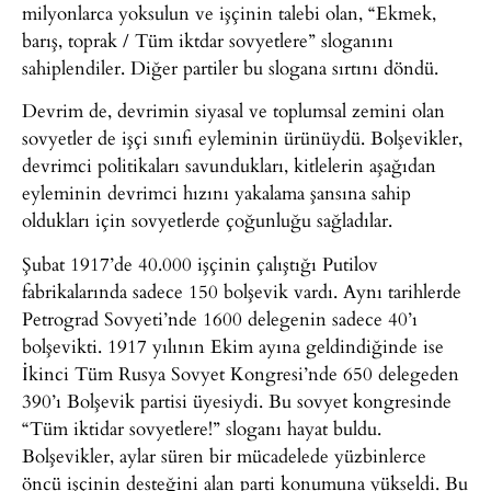
milyonlarca yoksulun ve işçinin talebi olan, “Ekmek,
barış, toprak / Tüm iktdar sovyetlere” sloganını
sahiplendiler. Diğer partiler bu slogana sırtını döndü.
Devrim de, devrimin siyasal ve toplumsal zemini olan
sovyetler de işçi sınıfı eyleminin ürünüydü. Bolşevikler,
devrimci politikaları savundukları, kitlelerin aşağıdan
eyleminin devrimci hızını yakalama şansına sahip
oldukları için sovyetlerde çoğunluğu sağladılar.
Şubat 1917’de 40.000 işçinin çalıştığı Putilov
fabrikalarında sadece 150 bolşevik vardı. Aynı tarihlerde
Petrograd Sovyeti’nde 1600 delegenin sadece 40’ı
bolşevikti. 1917 yılının Ekim ayına geldindiğinde ise
İkinci Tüm Rusya Sovyet Kongresi’nde 650 delegeden
390’ı Bolşevik partisi üyesiydi. Bu sovyet kongresinde
“Tüm iktidar sovyetlere!” sloganı hayat buldu.
Bolşevikler, aylar süren bir mücadelede yüzbinlerce
öncü işçinin desteğini alan parti konumuna yükseldi. Bu