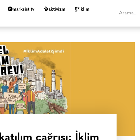
marksist tv
aktivizm
i̇klim
atılım çağrısı: İklim