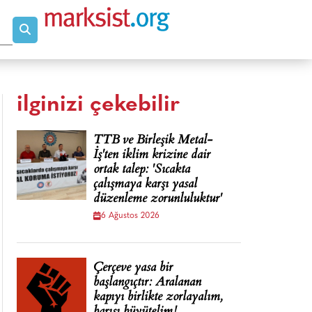
ilginizi çekebilir
TTB ve Birleşik Metal-
İş'ten iklim krizine dair
ortak talep: 'Sıcakta
çalışmaya karşı yasal
düzenleme zorunluluktur'
6 Ağustos 2026
Çerçeve yasa bir
başlangıçtır: Aralanan
kapıyı birlikte zorlayalım,