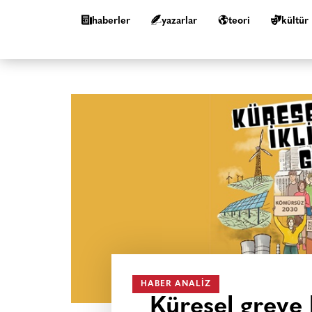
haberler
yazarlar
teori
kültür
HABER ANALIZ
Küresel greve k