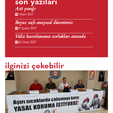
son yazıları
Asit yanığı
1 Mart 2017
Beyaz saçlı anayasal düzenimiz
19 Şubat 2017
Valiz hazırlamanın zorlukları arasında
24 Ocak 2017
ilginizi çekebilir