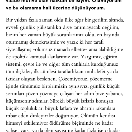
vaatle motive olan halktan birisiyim. Olamıyorum
ve bu olamama hali üzerine düşünüyorum.
Bir yıldan fazla zaman oldu ülke ağır bir gerilim altında,
evveli günlük gülistanlıktı diye tanımlayacak değilim,
bizim her zaman büyük sorunlarımız oldu, en başında
oturmamış demokrasimiz ve yazık ki her tarafı
siyasallaşmış -olumsuz manada elbette- ama alabildiğine
de apolitik kamusal alanlarımız var. Yargımız, eğitim
sistemi, çevre ile ve diğer tüm canlılarla kurduğumuz
tüm ilişkiler, ilk cümlesi taraftarlıktan muhalefet ya da
iktidar oluştan beslenen. Çözemiyoruz, çözememe
işinde tümümüz birbirimizin aynısıyız, günlük küçük
sorunları çözen çözmeye çalışan her adım bize yabancı,
küçümsenir adımlar. Sürekli büyük laflarla konuşan
küçük topluluklar, büyük laflara ve abartılı rakamlara
itibar eden dinleyiciler doğuruyor. Ölümün kendisi
kimseyi etkilemiyor öldürülme biçiminde ne kadar
vahşet varsa ya da ölen sayısı ne kadar fazla ise o kadar