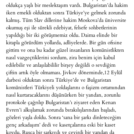
oldukça yaşlı bir meslektaşım vardı. Bulgaristan’da hakim
iken emekli olduktan sonra Türkiye’ye gelmek zorunda
kalmış. Tüm Slav dillerine hakim Moskova’da üniversite
okumuş eşi ile sürekli edebiyat, felsefe sohbetlerinin
yapıldığı bir iki görüşmemiz oldu. Daima elinde bir
kitapla görürdüm yollarda, adliyelerde. Bir gün ofisine
gittim ve ona bu kadar güzel insanların komünistlikten
nasıl vazgeçtiklerini sordum, zira benim için kabul
edilebilir ve anlaşılabililir birşey değildi o sevdiğim
çiftin artık öyle olmaması. Jivkov döneminde,12 Eylül
darbesi olduktan sonra Türkiye’de ve Bulgaristan
komünistleri Türkiyeli yoldaşlarını o faşizm ortamından
nasıl kurtaracaklarını düşünürken bir yandan, zorunlu
protokole çağrılıp Bulgaristan’ı ziyaret eden Kenan
Evren’i alkışlamak zorunda bırakılışlarından başladı,
gözleri yaşla doldu. Sonra ‘sana bir şarkı dinleteceğim
genç arkadaşım’ dedi ve kasetçalarına eski bir kaset
koydu. Rusça bir şarkıydı ve çevirdi bir yandan da