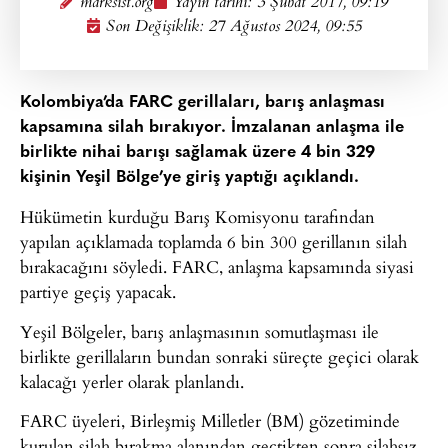
marksist.org
Yayın tarihi:
3 Şubat 2017, 09:19
Son Değişiklik: 27 Ağustos 2024, 09:55
Kolombiya’da FARC gerillaları, barış anlaşması
kapsamına silah bırakıyor. İmzalanan anlaşma ile
birlikte nihai barışı sağlamak üzere 4 bin 329
kişinin Yeşil Bölge’ye giriş yaptığı açıklandı.
Hükümetin kurduğu Barış Komisyonu tarafından
yapılan açıklamada toplamda 6 bin 300 gerillanın silah
bırakacağını söyledi. FARC, anlaşma kapsamında siyasi
partiye geçiş yapacak.
Yeşil Bölgeler, barış anlaşmasının somutlaşması ile
birlikte gerillaların bundan sonraki süreçte geçici olarak
kalacağı yerler olarak planlandı.
FARC üyeleri, Birleşmiş Milletler (BM) gözetiminde
kurulan silah bırakma alanından geçtikten sonra silahsız